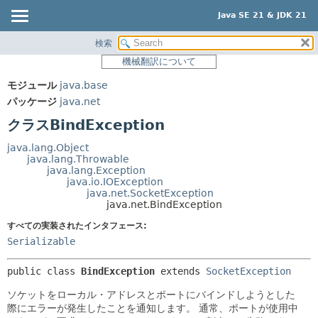
Java SE 21 & JDK 21
検索
概要
サマリー:
機械翻訳について
ネスト済
モジュール
モジュール
java.base
フィールド
パッケージ
パッケージ
java.net
コンストラクタ
クラス
クラスBindException
メソッド
使用
java.lang.Object
ツリー
java.lang.Throwable
詳細:
java.lang.Exception
プレビュー
フィールド
java.io.IOException
java.net.SocketException
新規
コンストラクタ
java.net.BindException
非推奨
メソッド
すべての実装されたインタフェース:
Serializable
索引
ヘルプ
public class 
BindException
extends 
SocketException
ソケットをローカル・アドレスとポートにバインドしようとした
際にエラーが発生したことを通知します。
通常、ポートが使用中