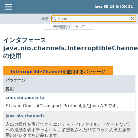
Java SE 21 & JDK 21
検索
概要
機械翻訳について
モジュール
インタフェース
パッケージ
java.nio.channels.InterruptibleChanne
クラス
の使用
使用
ツリー
InterruptibleChannel
を使用するパッケージ
プレビュー
パッケージ
新規
説明
非推奨
com.sun.nio.sctp
Stream Control Transport Protocol用のJava APIです。
索引
ヘルプ
java.nio.channels
入出力操作を実行できるエンティティ(ファイル、ソケットなど)
への接続を表すチャネルや、多重化された非ブロック入出力操作
用のセレクタを定義します。