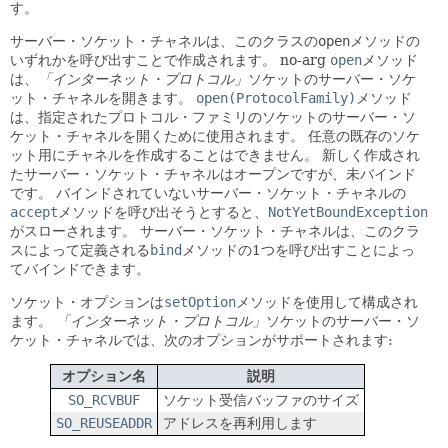
す。
サーバー・ソケット・チャネルは、このクラスの
open
メソッドの
いずれかを呼び出すことで作成されます。
no-arg
open
メソッド
は、
「インターネット・プロトコル」
ソケットのサーバー・ソケ
ット・チャネルを開きます。
open(ProtocolFamily)
メソッド
は、指定されたプロトコル・ファミリのソケットのサーバー・ソ
ケット・チャネルを開くために使用されます。
任意の既存のソケ
ット用にチャネルを作成することはできません。
新しく作成され
たサーバー・ソケット・チャネルはオープンですが、未バインド
です。
バインドされていないサーバー・ソケット・チャネルの
accept
メソッドを呼び出そうとすると、
NotYetBoundException
がスローされます。
サーバー・ソケット・チャネルは、このクラ
スによって定義される
bind
メソッドの1つを呼び出すことによっ
てバインドできます。
ソケット・オプションは
setOption
メソッドを使用して構成され
ます。
「インターネット・プロトコル」
ソケットのサーバー・ソ
ケット・チャネルでは、次のオプションがサポートされます:
オプション名
説明
SO_RCVBUF
ソケット受信バッファのサイズ
SO_REUSEADDR
アドレスを再利用します