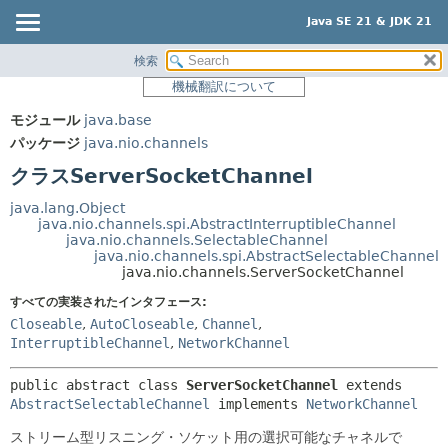
Java SE 21 & JDK 21
検索
概要
サマリー:
機械翻訳について
ネスト済
モジュール
モジュール
java.base
フィールド
パッケージ
パッケージ
java.nio.channels
コンストラクタ
クラス
クラスServerSocketChannel
メソッド
使用
java.lang.Object
ツリー
java.nio.channels.spi.AbstractInterruptibleChannel
詳細:
java.nio.channels.SelectableChannel
プレビュー
フィールド
java.nio.channels.spi.AbstractSelectableChannel
java.nio.channels.ServerSocketChannel
新規
コンストラクタ
すべての実装されたインタフェース:
非推奨
メソッド
Closeable
,
AutoCloseable
,
Channel
,
InterruptibleChannel
,
NetworkChannel
索引
ヘルプ
public abstract class 
ServerSocketChannel
extends 
AbstractSelectableChannel
 implements 
NetworkChannel
ストリーム型リスニング・ソケット用の選択可能なチャネルで