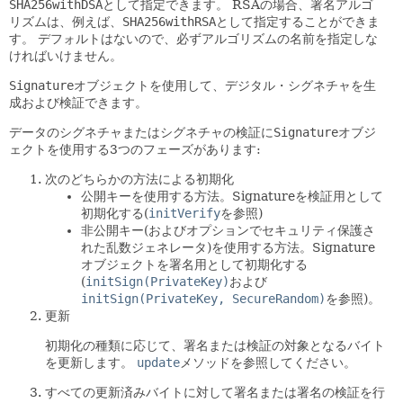
SHA256withDSA
として指定できます。
RSAの場合、署名アルゴ
リズムは、例えば、
SHA256withRSA
として指定することができま
す。
デフォルトはないので、必ずアルゴリズムの名前を指定しな
ければいけません。
Signature
オブジェクトを使用して、デジタル・シグネチャを生
成および検証できます。
データのシグネチャまたはシグネチャの検証に
Signature
オブジ
ェクトを使用する3つのフェーズがあります:
次のどちらかの方法による初期化
公開キーを使用する方法。Signatureを検証用として
初期化する(
initVerify
を参照)
非公開キー(およびオプションでセキュリティ保護さ
れた乱数ジェネレータ)を使用する方法。Signature
オブジェクトを署名用として初期化する
(
initSign(PrivateKey)
および
initSign(PrivateKey, SecureRandom)
を参照)。
更新
初期化の種類に応じて、署名または検証の対象となるバイト
を更新します。
update
メソッドを参照してください。
すべての更新済みバイトに対して署名または署名の検証を行