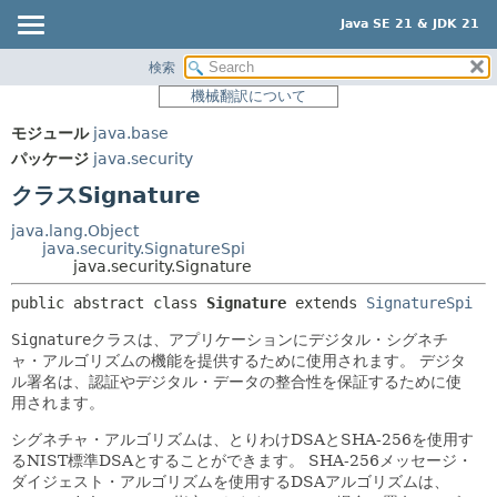
Java SE 21 & JDK 21
検索
概要
サマリー:
機械翻訳について
ネスト済
モジュール
モジュール
java.base
フィールド
パッケージ
パッケージ
java.security
コンストラクタ
クラス
クラスSignature
メソッド
使用
java.lang.Object
ツリー
java.security.SignatureSpi
詳細:
java.security.Signature
プレビュー
フィールド
public abstract class 
Signature
extends 
SignatureSpi
新規
コンストラクタ
Signature
クラスは、アプリケーションにデジタル・シグネチ
非推奨
メソッド
ャ・アルゴリズムの機能を提供するために使用されます。
デジタ
ル署名は、認証やデジタル・データの整合性を保証するために使
索引
用されます。
ヘルプ
シグネチャ・アルゴリズムは、とりわけDSAとSHA-256を使用す
るNIST標準DSAとすることができます。
SHA-256メッセージ・
ダイジェスト・アルゴリズムを使用するDSAアルゴリズムは、