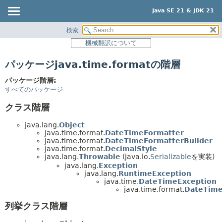
Java SE 21 & JDK 21
検索
概要
機械翻訳について
モジュール
パッケージjava.time.formatの階層
パッケージ
クラス
パッケージ階層:
すべてのパッケージ
使用
クラス階層
階層ツリー
プレビュー
java.lang.
Object
java.time.format.
DateTimeFormatter
新規
java.time.format.
DateTimeFormatterBuilder
java.time.format.
DecimalStyle
非推奨
java.lang.
Throwable
(java.io.
Serializable
を実装)
java.lang.
Exception
索引
java.lang.
RuntimeException
java.time.
DateTimeException
ヘルプ
java.time.format.
DateTime
列挙クラス階層