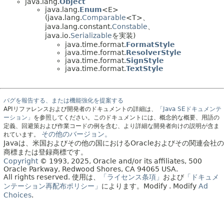
java.lang.
Object
java.lang.
Enum
<E>
(java.lang.
Comparable
<T>、
java.lang.constant.
Constable
、
java.io.
Serializable
を実装)
java.time.format.
FormatStyle
java.time.format.
ResolverStyle
java.time.format.
SignStyle
java.time.format.
TextStyle
バグを報告する、または機能強化を提案する
APIリファレンスおよび開発者のドキュメントの詳細は、
「Java SEドキュメンテ
ーション」
を参照してください。このドキュメントには、概念的な概要、用語の
定義、回避策および作業コードの例を含む、より詳細な開発者向けの説明が含ま
その他のバージョン。
れています。
Javaは、米国およびその他の国におけるOracleおよびその関連会社の
商標または登録商標です。
Copyright
© 1993, 2025, Oracle and/or its affiliates, 500
Oracle Parkway, Redwood Shores, CA 94065 USA.
All rights reserved.
使用は、
「ライセンス条項」
および
「ドキュメ
ンテーション再配布ポリシー」
によります。
Modify
. Modify
Ad
Choices
.