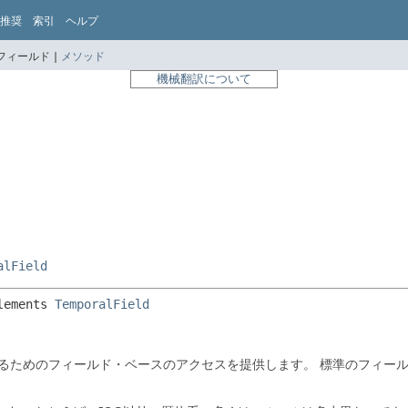
推奨
索引
ヘルプ
フィールド |
メソッド
機械翻訳について
alField
lements 
TemporalField
するためのフィールド・ベースのアクセスを提供します。
標準のフィー