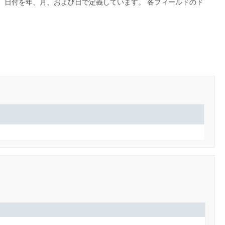
も、日付を年、月、および日で定義しています。
各フィールドのド