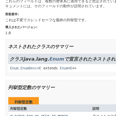
これらのフィールドは、複数の暦体系に適用できると想定されてい
キュメントには、そのフィールドの動作が説明されています。
実装要件:
これは不変でスレッドセーフな最終の列挙型です。
導入されたバージョン:
1.8
ネストされたクラスのサマリー
クラスjava.lang.
Enum
で宣言されたネストされ
Enum.EnumDesc
<
E
extends
Enum
<
E
>>
列挙型定数のサマリー
列挙型定数
列挙型定数
説明