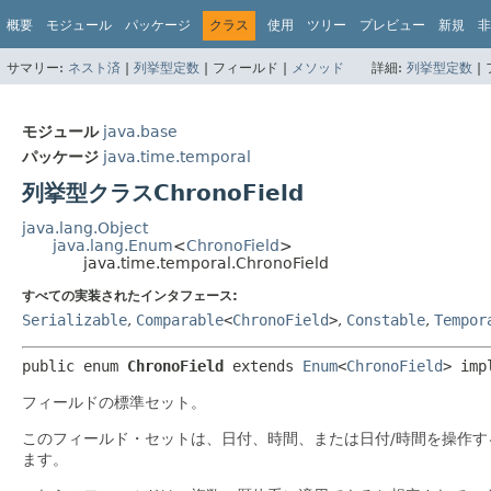
概要
モジュール
パッケージ
クラス
使用
ツリー
プレビュー
新規
非
サマリー:
ネスト済
|
列挙型定数
|
フィールド |
メソッド
詳細:
列挙型定数
|
モジュール
java.base
パッケージ
java.time.temporal
列挙型クラスChronoField
java.lang.Object
java.lang.Enum
<
ChronoField
>
java.time.temporal.ChronoField
すべての実装されたインタフェース:
Serializable
,
Comparable
<
ChronoField
>
,
Constable
,
Tempor
public enum 
ChronoField
extends 
Enum
<
ChronoField
> imp
フィールドの標準セット。
このフィールド・セットは、日付、時間、または日付/時間を操作
ます。