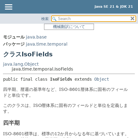
Java SE 21 & JDK 21
検索
概要
サマリー:
機械翻訳について
ネスト済
モジュール
モジュール
java.base
フィールド
パッケージ
パッケージ
java.time.temporal
コンストラクタ
クラス
クラスIsoFields
メソッド
使用
java.lang.Object
ツリー
java.time.temporal.IsoFields
詳細:
プレビュー
フィールド
public final class 
IsoFields
extends 
Object
新規
コンストラクタ
四半期、暦週の基準年など、ISO-8601暦体系に固有のフィール
ドと単位です。
非推奨
メソッド
このクラスは、ISO暦体系に固有のフィールドと単位を定義しま
索引
す。
ヘルプ
四半期
ISO-8601標準は、標準の12か月からなる年に基づいています。