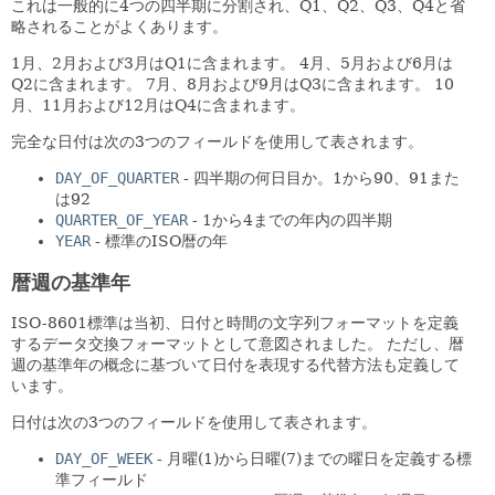
これは一般的に4つの四半期に分割され、Q1、Q2、Q3、Q4と省
略されることがよくあります。
1月、2月および3月はQ1に含まれます。
4月、5月および6月は
Q2に含まれます。
7月、8月および9月はQ3に含まれます。
10
月、11月および12月はQ4に含まれます。
完全な日付は次の3つのフィールドを使用して表されます。
DAY_OF_QUARTER
- 四半期の何日目か。1から90、91また
は92
QUARTER_OF_YEAR
- 1から4までの年内の四半期
YEAR
- 標準のISO暦の年
暦週の基準年
ISO-8601標準は当初、日付と時間の文字列フォーマットを定義
するデータ交換フォーマットとして意図されました。
ただし、暦
週の基準年の概念に基づいて日付を表現する代替方法も定義して
います。
日付は次の3つのフィールドを使用して表されます。
DAY_OF_WEEK
- 月曜(1)から日曜(7)までの曜日を定義する標
準フィールド