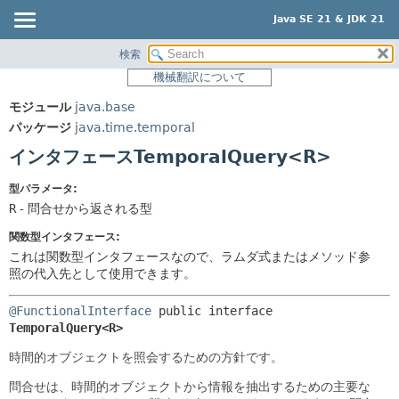
Java SE 21 & JDK 21
検索
概要
サマリー:
機械翻訳について
ネスト済
モジュール
モジュール
java.base
フィールド
パッケージ
パッケージ
java.time.temporal
コンストラクタ
クラス
インタフェースTemporalQuery<R>
メソッド
使用
型パラメータ:
ツリー
詳細:
R
- 問合せから返される型
プレビュー
フィールド
関数型インタフェース:
新規
コンストラクタ
これは関数型インタフェースなので、ラムダ式またはメソッド参
照の代入先として使用できます。
非推奨
メソッド
索引
@FunctionalInterface
public interface 
TemporalQuery<R>
ヘルプ
時間的オブジェクトを照会するための方針です。
問合せは、時間的オブジェクトから情報を抽出するための主要な