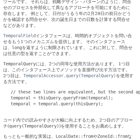
ツールです。
それらは、戦略デザイン・パターンのように、問合
せのプロセスを外部化して異なるアプローチを可能にするために
存在します。
例として、日付がうるう年の2月29日の前日かどう
かを確認する問合せや、次の誕生日までの日数を計算する問合せ
などがあります。
TemporalField
インタフェースは、時間的オブジェクトを問い合
せるもう1つのメカニズムを提供します。
そのインタフェース
は、
long
を返すように制限されています。
これに対して、問合せ
は任意の型を返すことができます。
TemporalQuery
には、2つの同等な使用方法があります。
1つ目
は、このインタフェース上でメソッドを直接呼び出す方法です。
2つ目は、
TemporalAccessor.query(TemporalQuery)
を使用す
る方法です。
   // these two lines are equivalent, but the second ap
   temporal = thisQuery.queryFrom(temporal);

   temporal = temporal.query(thisQuery);

コード内での読みやすさが大幅に向上するため、2つ目のアプロー
チ(
query(TemporalQuery)
)を使用することをお薦めします。
もっとも一般的な実装は、
LocalDate::from
や
ZoneId::from
な