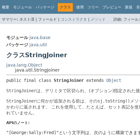
概要
モジュール
パッケージ
クラス
使用
ツリー
プレビュー
新規
非
サマリー:
ネスト済 |
フィールド |
コンストラクタ
|
メソッド
詳細:
フィールド
モジュール
java.base
パッケージ
java.util
クラスStringJoiner
java.lang.Object
java.util.StringJoiner
public final class 
StringJoiner
extends 
Object
StringJoiner
は、デリミタで区切られ、(オプション)指定された
StringJoiner
に何かが追加される前は、その
sj.toString()
メソ
かわりに返されます。
これを使用して、たとえば、セット表記を使
れていません。
APIのノート:
"[George:Sally:Fred]"
という文字列は、次のように構築できま