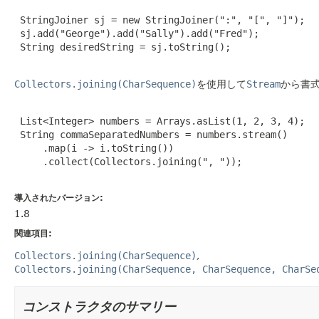
 StringJoiner sj = new StringJoiner(":", "[", "]");

 sj.add("George").add("Sally").add("Fred");

 String desiredString = sj.toString();

Collectors.joining(CharSequence)
を使用して
Stream
から書
 List<Integer> numbers = Arrays.asList(1, 2, 3, 4);

 String commaSeparatedNumbers = numbers.stream()

     .map(i -> i.toString())

     .collect(Collectors.joining(", "));

導入されたバージョン:
1.8
関連項目:
Collectors.joining(CharSequence)
Collectors.joining(CharSequence, CharSequence, CharSe
コンストラクタのサマリー