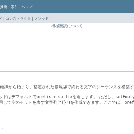
推奨
索引
ヘルプ
 |
コンストラクタ
|
メソッド
機械翻訳について
接頭辞から始まり、指定された接尾辞で終わる文字のシーケンスを構築
ッドはデフォルトで
prefix + suffix
を返します。
ただし、
setEmpt
用して空のセットを表す文字列(
"{}"
)を作成できます。ここでは、
pref
す。