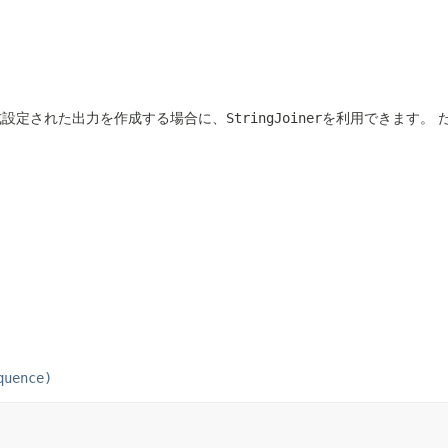
式設定された出力を作成する場合に、
StringJoiner
を利用できます。
quence)