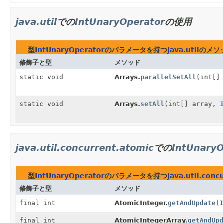
java.util
での
IntUnaryOperator
の使用
型
IntUnaryOperator
のパラメータを持つ
java.util
のメソ
修飾子と型
メソッド
static void
Arrays.
parallelSetAll
(int[]
static void
Arrays.
setAll
(int[] array,
java.util.concurrent.atomic
での
IntUnaryO
型
IntUnaryOperator
のパラメータを持つ
java.util.conc
修飾子と型
メソッド
final int
AtomicInteger.
getAndUpdate
(
final int
AtomicIntegerArray.
getAndUp