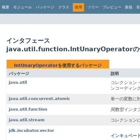
概要
モジュール
パッケージ
クラス
使用
ツリー
プレビュー
新規
非
インタフェース
java.util.function.IntUnaryOperato
IntUnaryOperator
を使用するパッケージ
パッケージ
説明
java.util
コレクション
ンコーディン
java.util.concurrent.atomic
単一の変数に
java.util.function
関数型インタ
java.util.stream
コレクション
jdk.incubator.vector
インキュベー