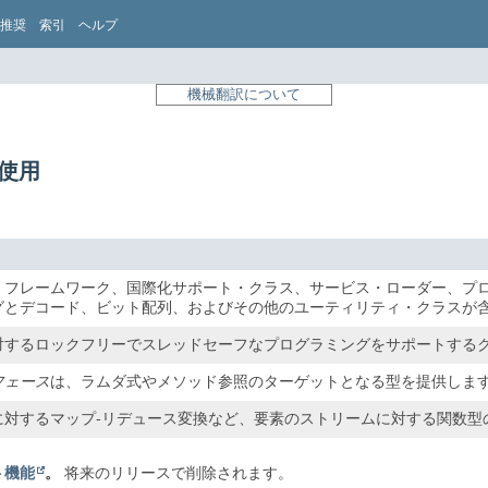
推奨
索引
ヘルプ
機械翻訳について
rの使用
・フレームワーク、国際化サポート・クラス、サービス・ローダー、プロパ
グとデコード、ビット配列、およびその他のユーティリティ・クラスが
対するロックフリーでスレッドセーフなプログラミングをサポートする
フェース
は、ラムダ式やメソッド参照のターゲットとなる型を提供しま
に対するマップ-リデュース変換など、要素のストリームに対する関数型
ト機能
。
将来のリリースで削除されます。