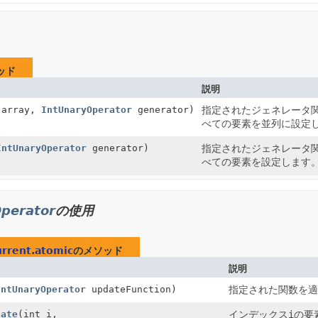
ッド
説明
 array,
IntUnaryOperator
generator)
指定されたジェネレータ
べての要素を並列に設定
IntUnaryOperator
generator)
指定されたジェネレータ
べての要素を設定します
perator
の使用
urrent.atomic
のメソッド
説明
IntUnaryOperator
updateFunction)
指定された関数を
date
(int i,
インデックス
i
の要