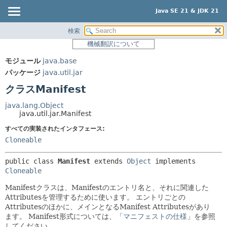
Java SE 21 & JDK 21
検索
概要
サマリー:
機械翻訳について
ネスト済
モジュール
モジュール
java.base
フィールド
パッケージ
パッケージ
java.util.jar
コンストラクタ
クラス
クラスManifest
メソッド
使用
java.lang.Object
ツリー
java.util.jar.Manifest
詳細:
プレビュー
すべての実装されたインタフェース:
フィールド
Cloneable
新規
コンストラクタ
非推奨
メソッド
public class 
Manifest
extends 
Object
 implements 
Cloneable
索引
Manifestクラスは、Manifestのエントリ名と、それに関連した
ヘルプ
Attributesを管理するために使います。
エントリごとの
Attributesのほかに、メインとなるManifest Attributesがあり
ます。
Manifest形式については、「
マニフェストの仕様
」を参照
してください。