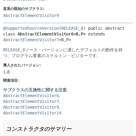
直系の既知のサブクラス:
AbstractElementVisitor9
@SupportedSourceVersion
(
RELEASE_8
) 
public abstract 
class 
AbstractElementVisitor8<R,
P>
extends 
AbstractElementVisitor7
<R,
P>
RELEASE_8
ソース・バージョンに適したデフォルトの動作を持
つ、プログラム要素のスケルトン・ビジターです。
導入されたバージョン:
1.8
関連項目:
サブクラスの互換性に関する注意
AbstractElementVisitor6
AbstractElementVisitor7
AbstractElementVisitor9
AbstractElementVisitor14
コンストラクタのサマリー