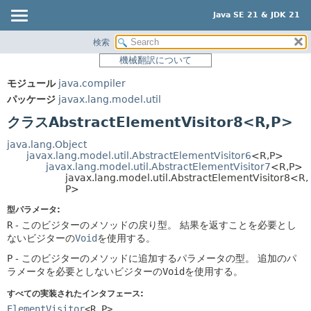
Java SE 21 & JDK 21
検索
概要
サマリー:
機械翻訳について
ネスト済
モジュール
モジュール
java.compiler
フィールド
パッケージ
パッケージ
javax.lang.model.util
コンストラクタ
クラス
クラスAbstractElementVisitor8<R,
P>
メソッド
使用
java.lang.Object
ツリー
javax.lang.model.util.AbstractElementVisitor6
<R,
P>
詳細:
javax.lang.model.util.AbstractElementVisitor7
<R,
P>
プレビュー
フィールド
javax.lang.model.util.AbstractElementVisitor8<R,
P>
新規
コンストラクタ
型パラメータ:
非推奨
メソッド
R
- このビジターのメソッドの戻り型。
結果を返すことを必要とし
ないビジターの
Void
を使用する。
索引
P
- このビジターのメソッドに追加するパラメータの型。
追加のパ
ヘルプ
ラメータを必要としないビジターの
Void
を使用する。
すべての実装されたインタフェース:
ElementVisitor
<R,
P>