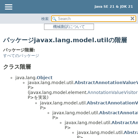
Java SE 21 & JDK 21
検索
概要
機械翻訳について
モジュール
パッケージjavax.lang.model.utilの階層
パッケージ
クラス
パッケージ階層:
すべてのパッケージ
使用
クラス階層
階層ツリー
プレビュー
java.lang.
Object
javax.lang.model.util.
AbstractAnnotationValueV
新規
P>
(javax.lang.model.element.
AnnotationValueVisitor
非推奨
P>を実装)
javax.lang.model.util.
AbstractAnnotationV
索引
P>
javax.lang.model.util.
AbstractAnnota
ヘルプ
P>
javax.lang.model.util.
AbstractAn
P>
javax.lang.model.util.
Abstr
P>