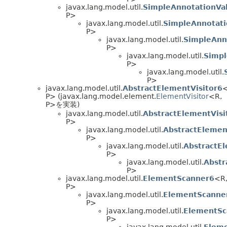
javax.lang.model.util.
SimpleAnnotationVal
P>
javax.lang.model.util.
SimpleAnnotati
P>
javax.lang.model.util.
SimpleAnn
P>
javax.lang.model.util.
Simpl
P>
javax.lang.model.util.
P>
javax.lang.model.util.
AbstractElementVisitor6
<
P> (javax.lang.model.element.
ElementVisitor
<R,
P>を実装)
javax.lang.model.util.
AbstractElementVisi
P>
javax.lang.model.util.
AbstractElemen
P>
javax.lang.model.util.
AbstractEl
P>
javax.lang.model.util.
Abstr
P>
javax.lang.model.util.
ElementScanner6
<R
P>
javax.lang.model.util.
ElementScanne
P>
javax.lang.model.util.
ElementSc
P>
javax.lang.model.util.
Elem