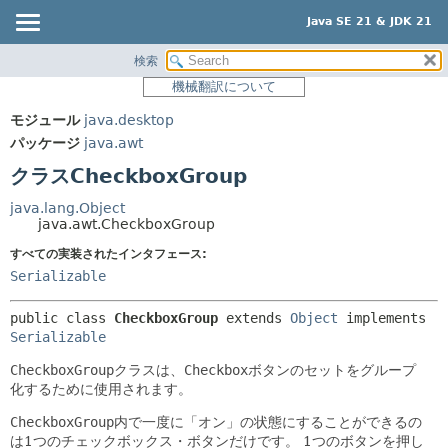
Java SE 21 & JDK 21
検索
概要
サマリー:
機械翻訳について
ネスト済
モジュール
モジュール
java.desktop
フィールド
パッケージ
パッケージ
java.awt
コンストラクタ
クラス
クラスCheckboxGroup
メソッド
使用
java.lang.Object
ツリー
java.awt.CheckboxGroup
詳細:
プレビュー
すべての実装されたインタフェース:
フィールド
Serializable
新規
コンストラクタ
非推奨
メソッド
public class 
CheckboxGroup
extends 
Object
 implements 
Serializable
索引
CheckboxGroup
クラスは、
Checkbox
ボタンのセットをグループ
ヘルプ
化するために使用されます。
CheckboxGroup
内で一度に「オン」の状態にすることができるの
は1つのチェックボックス・ボタンだけです。
1つのボタンを押し