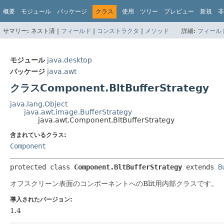
概要
モジュール
パッケージ
クラス
使用
ツリー
プレビュー
新規
非
サマリー:
ネスト済 |
フィールド
|
コンストラクタ
|
メソッド
詳細:
フィール
モジュール
java.desktop
パッケージ
java.awt
クラスComponent.BltBufferStrategy
java.lang.Object
java.awt.image.BufferStrategy
java.awt.Component.BltBufferStrategy
含まれているクラス:
Component
protected class 
Component.BltBufferStrategy
extends 
B
オフスクリーン表面のコンポーネントへのBlit用内部クラスです。
導入されたバージョン:
1.4