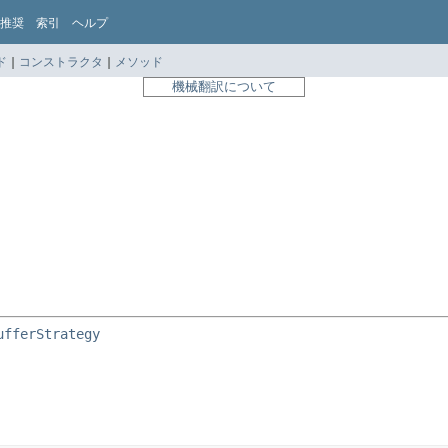
推奨
索引
ヘルプ
ド
|
コンストラクタ
|
メソッド
機械翻訳について
ufferStrategy