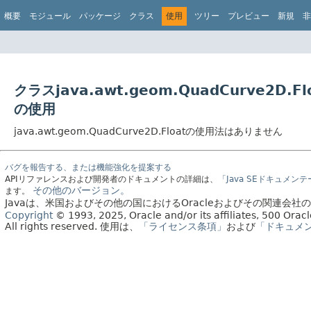
概要
モジュール
パッケージ
クラス
使用
ツリー
プレビュー
新規
非
クラスjava.awt.geom.QuadCurve2D.Fl
の使用
java.awt.geom.QuadCurve2D.Floatの使用法はありません
バグを報告する、または機能強化を提案する
APIリファレンスおよび開発者のドキュメントの詳細は、
「Java SEドキュメン
その他のバージョン。
ます。
Javaは、米国およびその他の国におけるOracleおよびその関連会
Copyright
© 1993, 2025, Oracle and/or its affiliates, 500 Or
All rights reserved.
使用は、
「ライセンス条項」
および
「ドキュメ