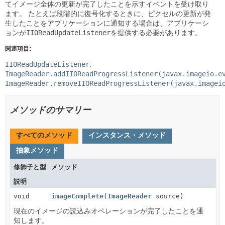
てイメージ全体の更新が完了したことを示すイベントを受け取り
ます。
たとえば段階的に復号化するときに、ピクセルの更新が発
生したことをアプリケーションに通知する場合は、アプリケーシ
ョンが
IIOReadUpdateListener
を提供する必要があります。
関連項目:
IIOReadUpdateListener
ImageReader.addIIOReadProgressListener(javax.imageio.e
ImageReader.removeIIOReadProgressListener(javax.imagei
メソッドのサマリー
すべてのメソッド
インスタンス・メソッド
抽象メソッド
修飾子と型
メソッド
説明
void
imageComplete
(
ImageReader
source)
現在のイメージの読込みオペレーションが完了したことを通
知します。