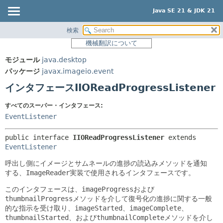
Java SE 21 & JDK 21
検索
概要
サマリー:
機械翻訳について
ネスト済
モジュール
モジュール
java.desktop
フィールド
パッケージ
パッケージ
javax.imageio.event
コンストラクタ
クラス
インタフェースIIOReadProgressListener
メソッド
使用
すべてのスーパー・インタフェース:
ツリー
詳細:
EventListener
プレビュー
フィールド
public interface 
IIOReadProgressListener
 extends 
新規
コンストラクタ
EventListener
非推奨
メソッド
呼出し側にイメージとサムネールの進捗の読込みメソッドを通知
索引
する、
ImageReader
実装で使用されるインタフェースです。
ヘルプ
このインタフェースは、
imageProgress
および
thumbnailProgress
メソッドを介して復号化の進捗に関する一般
的な指示を受け取り、
imageStarted
、
imageComplete
、
thumbnailStarted
、および
thumbnailComplete
メソッドを介し