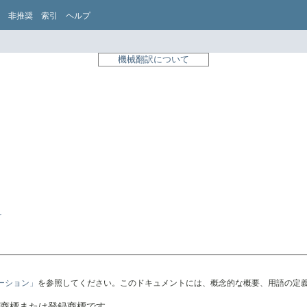
非推奨
索引
ヘルプ
機械翻訳について
r
テーション」
を参照してください。このドキュメントには、概念的な概要、用語の定
社の商標または登録商標です。