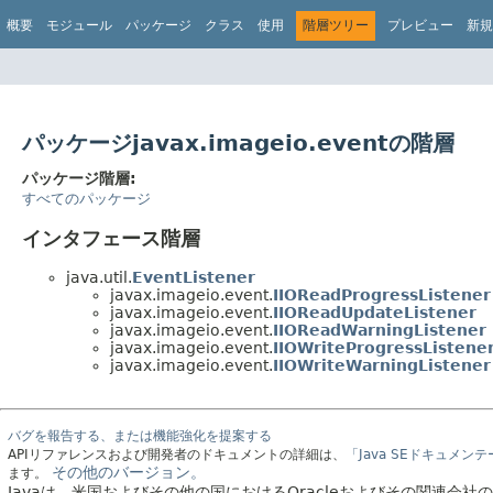
概要
モジュール
パッケージ
クラス
使用
階層ツリー
プレビュー
新規
パッケージjavax.imageio.eventの階層
パッケージ階層:
すべてのパッケージ
インタフェース階層
java.util.
EventListener
javax.imageio.event.
IIOReadProgressListener
javax.imageio.event.
IIOReadUpdateListener
javax.imageio.event.
IIOReadWarningListener
javax.imageio.event.
IIOWriteProgressListene
javax.imageio.event.
IIOWriteWarningListener
バグを報告する、または機能強化を提案する
APIリファレンスおよび開発者のドキュメントの詳細は、
「Java SEドキュメン
その他のバージョン。
ます。
Javaは、米国およびその他の国におけるOracleおよびその関連会