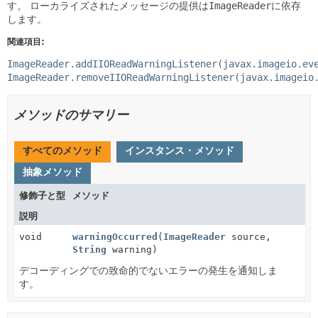
す。
ローカライズされたメッセージの提供は
ImageReader
に依存
します。
関連項目:
ImageReader.addIIOReadWarningListener(javax.imageio.ev
ImageReader.removeIIOReadWarningListener(javax.imageio
メソッドのサマリー
すべてのメソッド
インスタンス・メソッド
抽象メソッド
修飾子と型
メソッド
説明
void
warningOccurred
(
ImageReader
source,
String
warning)
デコーディングでの致命的でないエラーの発生を通知しま
す。