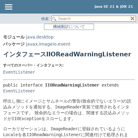
Java SE 21 & JDK 21
検索
概要
サマリー:
機械翻訳について
ネスト済
モジュール
モジュール
java.desktop
フィールド
パッケージ
パッケージ
javax.imageio.event
コンストラクタ
クラス
インタフェースIIOReadWarningListener
メソッド
使用
すべてのスーパー・インタフェース:
ツリー
詳細:
EventListener
プレビュー
フィールド
public interface 
IIOReadWarningListener
 extends 
新規
コンストラクタ
EventListener
非推奨
メソッド
呼出し側にイメージとサムネールの警告(致命的でないエラー)の読
索引
込みメソッドを通知する、
ImageReader
実装で使用されるインタ
フェースです。
致命的なエラーの場合は、関連する読込みメソッ
ヘルプ
ドが
IIOException
をスローします。
ローカリゼーションは、
ImageReader
に登録されているように
Locale
を各
IIOReadWarningListener
に関連付けて処理されま