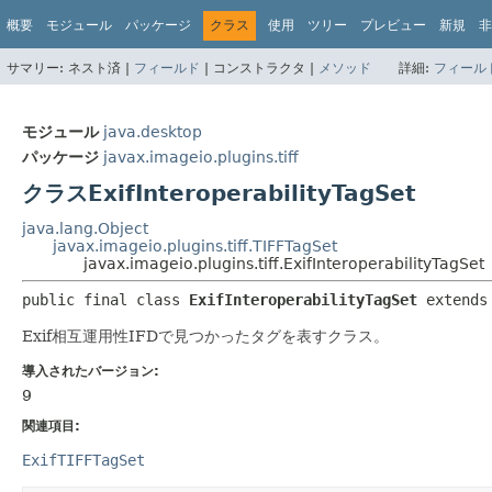
概要
モジュール
パッケージ
クラス
使用
ツリー
プレビュー
新規
非
サマリー:
ネスト済 |
フィールド
|
コンストラクタ |
メソッド
詳細:
フィール
モジュール
java.desktop
パッケージ
javax.imageio.plugins.tiff
クラスExifInteroperabilityTagSet
java.lang.Object
javax.imageio.plugins.tiff.TIFFTagSet
javax.imageio.plugins.tiff.ExifInteroperabilityTagSet
public final class 
ExifInteroperabilityTagSet
extends
Exif相互運用性IFDで見つかったタグを表すクラス。
導入されたバージョン:
9
関連項目:
ExifTIFFTagSet