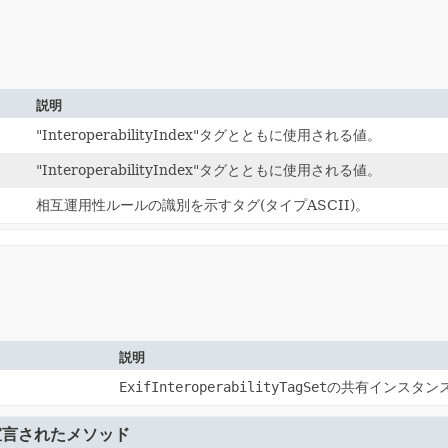
説明
"InteroperabilityIndex"タグとともに使用される値。
"InteroperabilityIndex"タグとともに使用される値。
相互運用性ルールの識別を示すタグ(タイプASCII)。
説明
ExifInteroperabilityTagSet
の共有インスタン
宣言されたメソッド