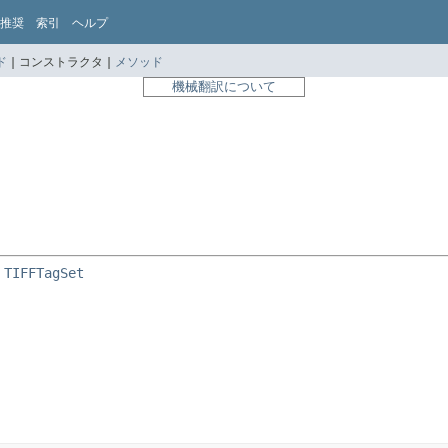
推奨
索引
ヘルプ
ド
|
コンストラクタ |
メソッド
機械翻訳について
 
TIFFTagSet