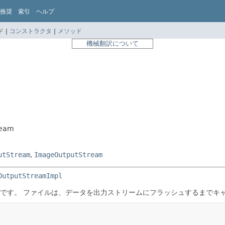
推奨
索引
ヘルプ
 |
コンストラクタ
|
メソッド
機械翻訳について
ream
utStream
,
ImageOutputStream
OutputStreamImpl
です。
ファイルは、データを出力ストリームにフラッシュするまでキ