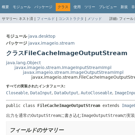
概要
モジュール
パッケージ
クラス
使用
ツリー
プレビュー
新規
非
サマリー:
ネスト済 |
フィールド
|
コンストラクタ
|
メソッド
詳細:
フィールド
モジュール
java.desktop
パッケージ
javax.imageio.stream
クラスFileCacheImageOutputStream
java.lang.Object
javax.imageio.stream.ImageInputStreamImpl
javax.imageio.stream.ImageOutputStreamImpl
javax.imageio.stream.FileCacheImageOutputSt
すべての実装されたインタフェース:
Closeable
,
DataInput
,
DataOutput
,
AutoCloseable
,
ImageInp
public class 
FileCacheImageOutputStream
extends 
Image
出力を通常の
OutputStream
に書き込む
ImageOutputStream
の実装
フィールドのサマリー