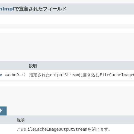
mImpl
で宣言されたフィールド
説明
e
cacheDir)
指定された
outputStream
に書き込む
FileCacheImage
ド
説明
この
FileCacheImageOutputStream
を閉じます。