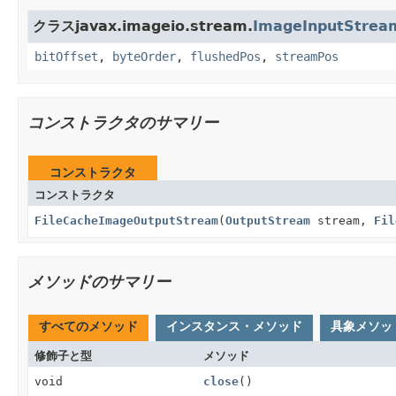
クラスjavax.imageio.stream.
ImageInputStrea
bitOffset
,
byteOrder
,
flushedPos
,
streamPos
コンストラクタのサマリー
コンストラクタ
コンストラクタ
FileCacheImageOutputStream
(
OutputStream
stream,
Fil
メソッドのサマリー
すべてのメソッド
インスタンス・メソッド
具象メソッ
修飾子と型
メソッド
void
close
()