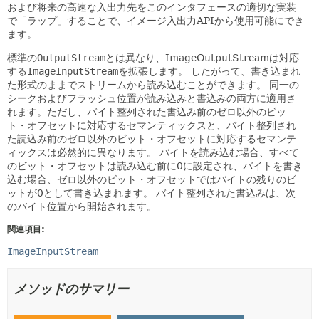
および将来の高速な入出力先をこのインタフェースの適切な実装
で「ラップ」することで、イメージ入出力APIから使用可能にでき
ます。
標準の
OutputStream
とは異なり、ImageOutputStreamは対応
する
ImageInputStream
を拡張します。
したがって、書き込まれ
た形式のままでストリームから読み込むことができます。
同一の
シークおよびフラッシュ位置が読み込みと書込みの両方に適用さ
れます。ただし、バイト整列された書込み前のゼロ以外のビッ
ト・オフセットに対応するセマンティックスと、バイト整列され
た読込み前のゼロ以外のビット・オフセットに対応するセマンテ
ィックスは必然的に異なります。
バイトを読み込む場合、すべて
のビット・オフセットは読み込む前に0に設定され、バイトを書き
込む場合、ゼロ以外のビット・オフセットではバイトの残りのビ
ットが0として書き込まれます。
バイト整列された書込みは、次
のバイト位置から開始されます。
関連項目:
ImageInputStream
メソッドのサマリー