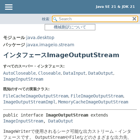
Java SE 21 & JDK 21
検索
概要
サマリー:
機械翻訳について
ネスト済
モジュール
モジュール
java.desktop
フィールド
パッケージ
パッケージ
javax.imageio.stream
コンストラクタ
クラス
インタフェースImageOutputStream
メソッド
使用
すべてのスーパー・インタフェース:
ツリー
詳細:
AutoCloseable
,
Closeable
,
DataInput
,
DataOutput
,
プレビュー
ImageInputStream
フィールド
新規
コンストラクタ
既知のすべての実装クラス:
FileCacheImageOutputStream
,
FileImageOutputStream
,
非推奨
メソッド
ImageOutputStreamImpl
,
MemoryCacheImageOutputStream
索引
public interface 
ImageOutputStream
 extends 
ヘルプ
ImageInputStream
, 
DataOutput
ImageWriter
で使用されるシーク可能な出力ストリーム・インタ
フェースです。
OutputStream
や
File
などのさまざまな出力先、