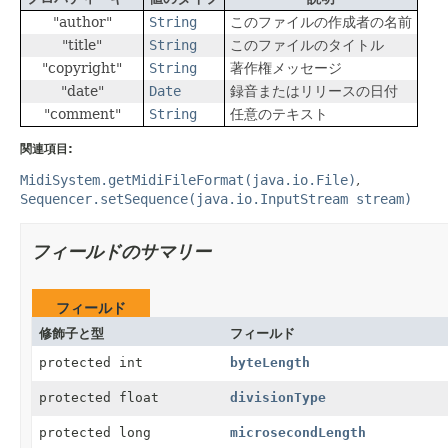
"author"
String
このファイルの作成者の名前
"title"
String
このファイルのタイトル
"copyright"
String
著作権メッセージ
"date"
Date
録音またはリリースの日付
"comment"
String
任意のテキスト
関連項目:
MidiSystem.getMidiFileFormat(java.io.File)
Sequencer.setSequence(java.io.InputStream stream)
フィールドのサマリー
フィールド
修飾子と型
フィールド
protected int
byteLength
protected float
divisionType
protected long
microsecondLength