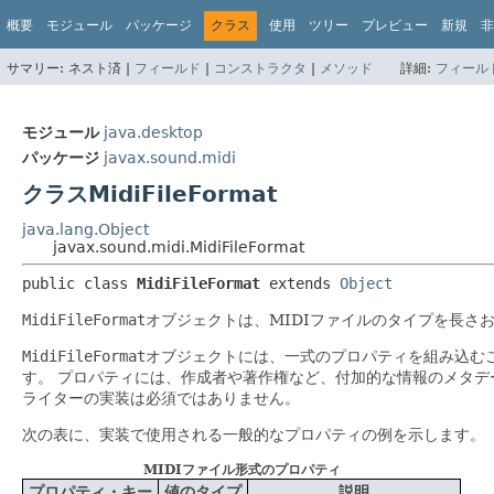
概要
モジュール
パッケージ
クラス
使用
ツリー
プレビュー
新規
非
サマリー:
ネスト済 |
フィールド
|
コンストラクタ
|
メソッド
詳細:
フィール
モジュール
java.desktop
パッケージ
javax.sound.midi
クラスMidiFileFormat
java.lang.Object
javax.sound.midi.MidiFileFormat
public class 
MidiFileFormat
extends 
Object
MidiFileFormat
オブジェクトは、MIDIファイルのタイプを長さ
MidiFileFormat
オブジェクトには、一式のプロパティを組み込む
す。
プロパティには、作成者や著作権など、付加的な情報のメタデ
ライターの実装は必須ではありません。
次の表に、実装で使用される一般的なプロパティの例を示します。
MIDIファイル形式のプロパティ
プロパティ・キー
値のタイプ
説明