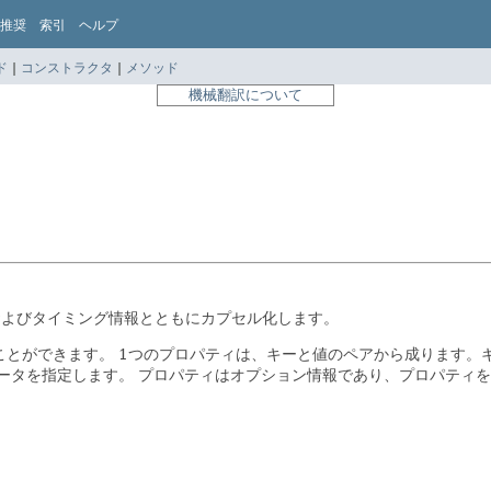
推奨
索引
ヘルプ
ド
|
コンストラクタ
|
メソッド
機械翻訳について
およびタイミング情報とともにカプセル化します。
ことができます。
1つのプロパティは、キーと値のペアから成ります。
ータを指定します。
プロパティはオプション情報であり、プロパティを