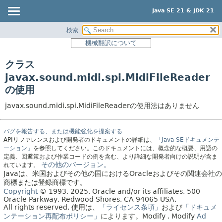
Java SE 21 & JDK 21
検索
概要
機械翻訳について
モジュール
クラス
パッケージ
javax.sound.midi.spi.MidiFileReader
クラス
の使用
使用
javax.sound.midi.spi.MidiFileReaderの使用法はありません
ツリー
プレビュー
バグを報告する、または機能強化を提案する
新規
APIリファレンスおよび開発者のドキュメントの詳細は、
「Java SEドキュメンテ
ーション」
を参照してください。このドキュメントには、概念的な概要、用語の
非推奨
定義、回避策および作業コードの例を含む、より詳細な開発者向けの説明が含ま
その他のバージョン。
れています。
索引
Javaは、米国およびその他の国におけるOracleおよびその関連会社の
商標または登録商標です。
ヘルプ
Copyright
© 1993, 2025, Oracle and/or its affiliates, 500
Oracle Parkway, Redwood Shores, CA 94065 USA.
All rights reserved.
使用は、
「ライセンス条項」
および
「ドキュメ
ンテーション再配布ポリシー」
によります。
Modify
. Modify
Ad