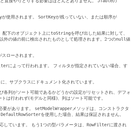
と直接やりとりする必要はほとんどありません。
JTable
の
y
が使用されます。
SortKey
が残っていない、または順序が
、配下のオブジェクト上に
toString
を呼び出した結果に対して、
以外の値の前に検出されたものとして処理されます。2つの
null
値
がスローされます。
lter
によって行われます。
フィルタが指定されていない場合、す
うに、サブクラスにドキュメント化されています。
び各列がソート可能であるかどうかの設定がリセットされ、デフォ
ートは行われず(モデルと同様)、列はソート可能です。
必要があります。
setModelWrapper
メソッドは、コンストラクタ
DefaultRowSorter
を使用した場合、結果は保証されません。
応しています。
もう1つの型パラメータは、
RowFilter
に渡され