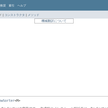
推奨
索引
ヘルプ
 |
コンストラクタ
|
メソッド
機械翻訳について
owSorter
<M>