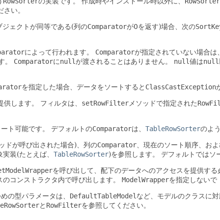
う
RowSorter
の実装です。
作成時やインストール時以外に、
RowSorter
ださい。
ブジェクトが同等である(列の
Comparator
が0を返す)場合、次の
SortKe
parator
によって行われます。
Comparator
が指定されていない場合は
す。
Comparator
に
null
が渡されることはありません。
null
値は
null
arator
を指定した場合、データをソートすると
ClassCastException
提供します。
フィルタは、
setRowFilter
メソッドで指定された
RowFi
ソート可能です。
デフォルトの
Comparator
は、
TableRowSorter
のよ
ッドが呼び出された場合)、列の
Comparator
、現在のソート順序、およ
象実装(たとえば、
TableRowSorter
)を参照します。
デフォルトではソ
etModelWrapper
を呼び出して、配下のデータへのアクセスを提供する
スのコンストラクタ内で呼び出します。
ModelWrapper
を指定しないで
つめの型パラメータは、
DefaultTableModel
など、モデルのクラスに対
eRowSorter
と
RowFilter
を参照してください。