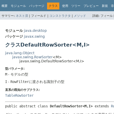
概要
モジュール
パッケージ
クラス
使用
ツリー
プレビュー
新規
非
サマリー:
ネスト済
|
フィールド |
コンストラクタ
|
メソッド
詳細:
フィールド
モジュール
java.desktop
パッケージ
javax.swing
クラスDefaultRowSorter<M,
I>
java.lang.Object
javax.swing.RowSorter
<M>
javax.swing.DefaultRowSorter<M,
I>
型パラメータ:
M
- モデルの型
I
-
RowFilter
に渡される識別子の型
直系の既知のサブクラス:
TableRowSorter
public abstract class 
DefaultRowSorter<M,
I>
extends 
R