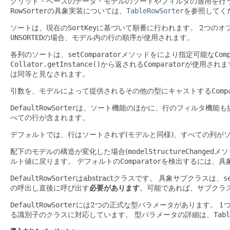
グリッド・ベースのデータ・モデルのソートやフィルタの適用を行
RowSorter
の具象実装については、
TableRowSorter
を参照してく
ソートは、現在の
SortKey
に基づいて順番に行われます。
2つのオ
UNSORTED
の場合、モデル内の行の順序が使用されます。
各列のソートは、
setComparator
メソッドをにより指定可能な
Com
Collator.getInstance()
から返される
Comparator
が使用されま
は同等と見なされます。
引数を、モデルによって提供されるその他の型にキャストする
Comp
DefaultRowSorter
は、ソート機能のほかに、行のフィルタ機能も
べての行が含まれます。
デフォルトでは、行はソートされず(モデルと同様)、すべての列が
配下のモデルの構造が変化した場合(
modelStructureChanged
メソ
ルト値に戻ります。
デフォルトの
Comparator
を検出するには、具
DefaultRowSorter
はabstractクラスです。
具象サブクラスは、
s
の呼出し直後に呼び出す
必要があります
。可能であれば、サブクラ
DefaultRowSorter
には2つの正式な型パラメータがあります。
1
る識別子のクラスに対応しています。
型パラメータの詳細は、
Tabl