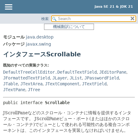
Java SE 21 & JDK 21
検索
概要
サマリー:
機械翻訳について
ネスト済
モジュール
モジュール
java.desktop
フィールド
パッケージ
パッケージ
javax.swing
コンストラクタ
クラス
インタフェースScrollable
メソッド
使用
既知のすべての実装クラス:
ツリー
詳細:
DefaultTreeCellEditor.DefaultTextField
,
JEditorPane
,
プレビュー
JFormattedTextField
,
JLayer
,
JList
,
JPasswordField
,
フィールド
JTable
,
JTextArea
,
JTextComponent
,
JTextField
,
新規
コンストラクタ
JTextPane
,
JTree
非推奨
メソッド
public interface 
Scrollable
索引
JScrollPaneなどのスクロール・コンテナに情報を提供するインタ
ヘルプ
フェースです。
JScrollPaneビュー・ポート(またはほかのスクロ
ール・コンテナ)でビューとして使われる可能性のある複合コンポ
ーネントは、このインタフェースを実装しなければいけません。