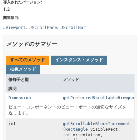
導入されたバージョン:
1.2
関連項目:
JViewport
JScrollPane
JScrollBar
メソッドのサマリー
すべてのメソッド
インスタンス・メソッド
抽象メソッド
修飾子と型
メソッド
説明
Dimension
getPreferredScrollableViewport
ビュー・コンポーネントのビュー・ポートの適切なサイズを
返します。
int
getScrollableBlockIncrement
(
Rectangle
visibleRect,
int orientation,