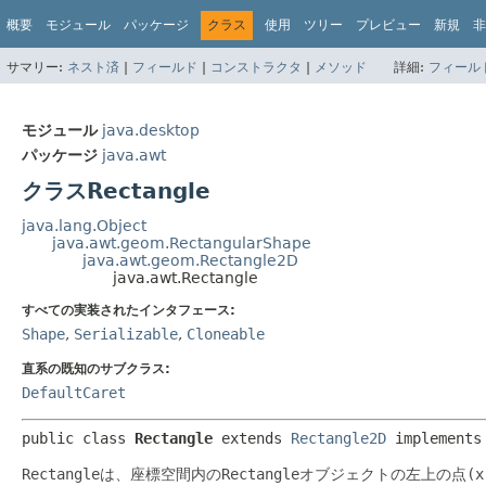
概要
モジュール
パッケージ
クラス
使用
ツリー
プレビュー
新規
非
サマリー:
ネスト済
|
フィールド
|
コンストラクタ
|
メソッド
詳細:
フィール
モジュール
java.desktop
パッケージ
java.awt
クラスRectangle
java.lang.Object
java.awt.geom.RectangularShape
java.awt.geom.Rectangle2D
java.awt.Rectangle
すべての実装されたインタフェース:
Shape
,
Serializable
,
Cloneable
直系の既知のサブクラス:
DefaultCaret
public class 
Rectangle
extends 
Rectangle2D
 implements
Rectangle
は、座標空間内の
Rectangle
オブジェクトの左上の点
(x