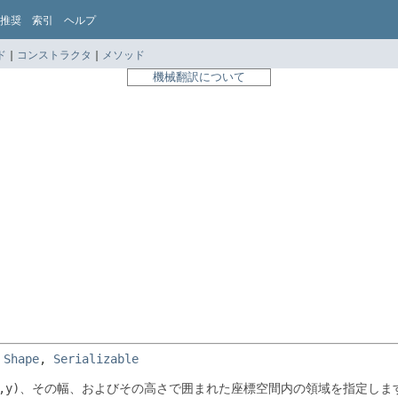
推奨
索引
ヘルプ
ド
|
コンストラクタ
|
メソッド
機械翻訳について
 
Shape
, 
Serializable
,y)
、その幅、およびその高さで囲まれた座標空間内の領域を指定しま