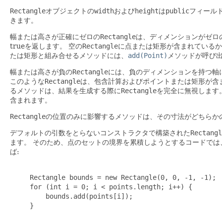
Rectangle
オブジェクトの
width
および
height
は
public
フィール
きます。
幅または高さが正確にゼロの
Rectangle
は、ディメンションがゼロ
trueを返します。
空の
Rectangle
に点または矩形が含まれているか
たは矩形と組み合せるメソッドには、
add(Point)
メソッドが呼び
幅または高さが負の
Rectangle
には、負のディメンションを持つ軸
このような
Rectangle
は、包含計算およびポイントまたは矩形が含ま
るメソッドは、結果を生成する際に
Rectangle
を完全に無視します
含まれます。
Rectangle
の位置のみに影響するメソッドは、その寸法がどちらかの軸
デフォルトの引数をとらないコンストラクタで構築された
Rectangl
ます。
そのため、点のセットの境界を累積しようとするコードでは
ば:
     Rectangle bounds = new Rectangle(0, 0, -1, -1);

     for (int i = 0; i < points.length; i++) {

         bounds.add(points[i]);

     }
