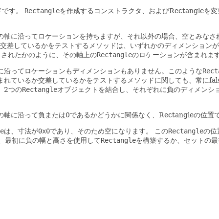
ドです。
Rectangle
を作成するコンストラクタ、およびRectangleを変
の軸に沿ってロケーションを持ちますが、それ以外の場合、空とみなさ
交差しているかをテストするメソッドは、いずれかのディメンションがゼロ
出されたかのように、その軸上の
Rectangle
のロケーションが含まれま
に沿ってロケーションもディメンションもありません。このような
Rect
れているか交差しているかをテストするメソッドに関しても、常にfal
。2つの
Rectangle
オブジェクトを結合し、それぞれに負のディメンシ
に沿って負または0であるかどうかに関係なく、Rectangleの位置
e
は、寸法が
0x0
であり、そのため空になります。
この
Rectangle
の位
、最初に負の幅と高さを使用して
Rectangle
を構築するか、セットの最