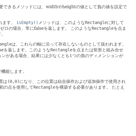
更できるメソッドには、widthやheightの値として負の値を設定で
れます。
isEmpty()
メソッドは、このような
Rectangle
に対して
の場合、常にfalseを返します。
このような
Rectangle
を点ま
す。
angle
は、これらの軸に沿って存在しないものとして扱われます。
seを返します。このような
Rectangle
を点または矩形と組み合せ
ョンがある場合、結果には少なくとも1つの負のディメンションが
で機能します。
置は
(0,0)
になり、この位置は結合操作および追加操作で使用され
初の点を使用して
Rectangle
を構築する必要があります。
たとえ