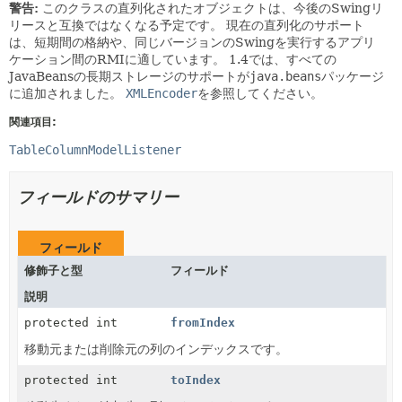
警告:
このクラスの直列化されたオブジェクトは、今後のSwingリ
リースと互換ではなくなる予定です。
現在の直列化のサポート
は、短期間の格納や、同じバージョンのSwingを実行するアプリ
ケーション間のRMIに適しています。
1.4では、すべての
JavaBeansの長期ストレージのサポートが
java.beans
パッケージ
に追加されました。
XMLEncoder
を参照してください。
関連項目:
TableColumnModelListener
フィールドのサマリー
フィールド
修飾子と型
フィールド
説明
protected int
fromIndex
移動元または削除元の列のインデックスです。
protected int
toIndex