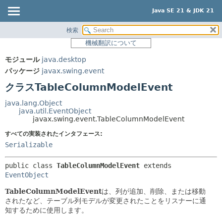
Java SE 21 & JDK 21
検索
概要
サマリー:
機械翻訳について
ネスト済
モジュール
モジュール
java.desktop
フィールド
パッケージ
パッケージ
javax.swing.event
コンストラクタ
クラス
クラスTableColumnModelEvent
メソッド
使用
java.lang.Object
ツリー
java.util.EventObject
詳細:
javax.swing.event.TableColumnModelEvent
プレビュー
フィールド
すべての実装されたインタフェース:
新規
コンストラクタ
Serializable
非推奨
メソッド
public class 
TableColumnModelEvent
extends 
索引
EventObject
ヘルプ
TableColumnModelEvent
は、列が追加、削除、または移動
されたなど、テーブル列モデルが変更されたことをリスナーに通
知するために使用します。