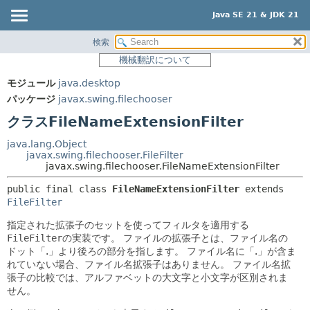
Java SE 21 & JDK 21
検索
概要
サマリー:
機械翻訳について
ネスト済
モジュール
モジュール
java.desktop
フィールド
パッケージ
パッケージ
javax.swing.filechooser
コンストラクタ
クラス
クラスFileNameExtensionFilter
メソッド
使用
java.lang.Object
ツリー
javax.swing.filechooser.FileFilter
詳細:
javax.swing.filechooser.FileNameExtensionFilter
プレビュー
フィールド
public final class 
FileNameExtensionFilter
extends 
新規
コンストラクタ
FileFilter
非推奨
メソッド
指定された拡張子のセットを使ってフィルタを適用する
FileFilter
の実装です。
ファイルの拡張子とは、ファイル名の
索引
ドット「.」より後ろの部分を指します。
ファイル名に「.」が含ま
ヘルプ
れていない場合、ファイル名拡張子はありません。
ファイル名拡
張子の比較では、アルファベットの大文字と小文字が区別されま
せん。