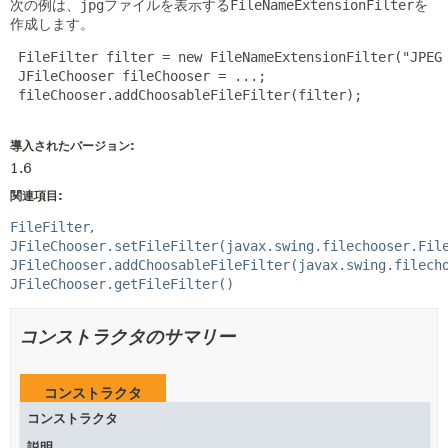
次の例は、
jpg
ファイルを表示する
FileNameExtensionFilter
を
作成します。
 FileFilter filter = new FileNameExtensionFilter("JPEG 
 JFileChooser fileChooser = ...;

 fileChooser.addChoosableFileFilter(filter);

導入されたバージョン:
1.6
関連項目:
FileFilter
JFileChooser.setFileFilter(javax.swing.filechooser.Fil
JFileChooser.addChoosableFileFilter(javax.swing.filech
JFileChooser.getFileFilter()
コンストラクタのサマリー
コンストラクタ
コンストラクタ
説明