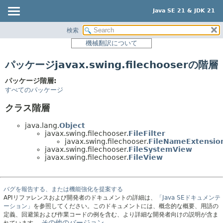
Java SE 21 & JDK 21
検索
概要
機械翻訳について
モジュール
パッケージjavax.swing.filechooserの階層
パッケージ
クラス
パッケージ階層:
すべてのパッケージ
使用
クラス階層
階層ツリー
プレビュー
java.lang.
Object
javax.swing.filechooser.
FileFilter
新規
javax.swing.filechooser.
FileNameExtension
javax.swing.filechooser.
FileSystemView
非推奨
javax.swing.filechooser.
FileView
索引
ヘルプ
バグを報告する、または機能強化を提案する
APIリファレンスおよび開発者のドキュメントの詳細は、
「Java SEドキュメンテ
ーション」
を参照してください。このドキュメントには、概念的な概要、用語の
定義、回避策および作業コードの例を含む、より詳細な開発者向けの説明が含ま
その他のバージョン。
れています。