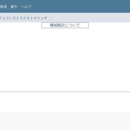
推奨
索引
ヘルプ
 |
コンストラクタ
|
メソッド
機械翻訳について