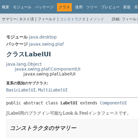
概要
モジュール
パッケージ
クラス
使用
ツリー
プレビュー
新規
非
サマリー:
ネスト済 |
フィールド |
コンストラクタ
|
メソッド
詳細:
フィールド
モジュール
java.desktop
パッケージ
javax.swing.plaf
クラスLabelUI
java.lang.Object
javax.swing.plaf.ComponentUI
javax.swing.plaf.LabelUI
直系の既知のサブクラス:
BasicLabelUI
,
MultiLabelUI
public abstract class 
LabelUI
extends 
ComponentUI
JLabel用のプラグイン可能なLook & Feelインタフェースです。
コンストラクタのサマリー