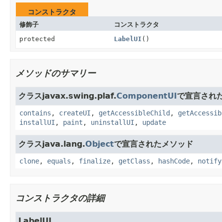
コンストラクタ
修飾子
コンストラクタ
protected
LabelUI
()
メソッドのサマリー
クラスjavax.swing.plaf.
ComponentUI
で宣言され
contains
,
createUI
,
getAccessibleChild
,
getAccessib
installUI
,
paint
,
uninstallUI
,
update
クラスjava.lang.
Object
で宣言されたメソッド
clone
,
equals
,
finalize
,
getClass
,
hashCode
,
notify
コンストラクタの詳細
LabelUI