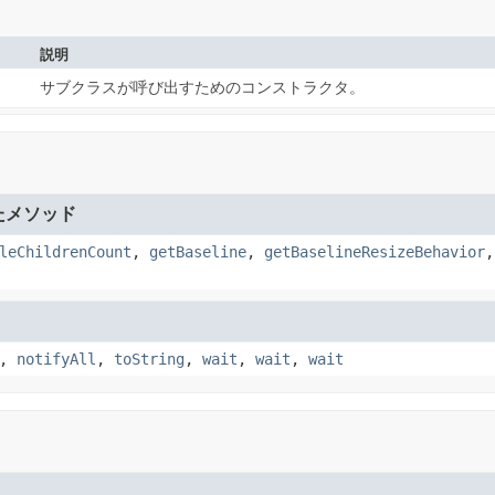
説明
サブクラスが呼び出すためのコンストラクタ。
たメソッド
leChildrenCount
,
getBaseline
,
getBaselineResizeBehavior
,
notifyAll
,
toString
,
wait
,
wait
,
wait