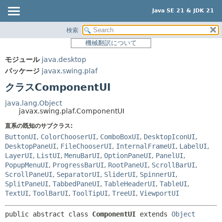
Java SE 21 & JDK 21
検索
概要
サマリー:
機械翻訳について
ネスト済
モジュール
モジュール
java.desktop
フィールド
パッケージ
パッケージ
javax.swing.plaf
コンストラクタ
クラス
クラスComponentUI
メソッド
使用
java.lang.Object
ツリー
javax.swing.plaf.ComponentUI
詳細:
プレビュー
直系の既知のサブクラス:
フィールド
ButtonUI
,
ColorChooserUI
,
ComboBoxUI
,
DesktopIconUI
,
新規
コンストラクタ
DesktopPaneUI
,
FileChooserUI
,
InternalFrameUI
,
LabelUI
,
非推奨
LayerUI
,
ListUI
,
MenuBarUI
,
OptionPaneUI
,
PanelUI
,
メソッド
PopupMenuUI
,
ProgressBarUI
,
RootPaneUI
,
ScrollBarUI
,
索引
ScrollPaneUI
,
SeparatorUI
,
SliderUI
,
SpinnerUI
,
SplitPaneUI
,
TabbedPaneUI
,
TableHeaderUI
,
TableUI
,
ヘルプ
TextUI
,
ToolBarUI
,
ToolTipUI
,
TreeUI
,
ViewportUI
public abstract class 
ComponentUI
extends 
Object