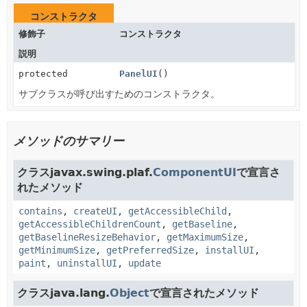
コンストラクタ
修飾子
コンストラクタ
説明
protected
PanelUI
()
サブクラスが呼び出すためのコンストラクタ。
メソッドのサマリー
クラスjavax.swing.plaf.
ComponentUI
で宣言さ
れたメソッド
contains
,
createUI
,
getAccessibleChild
,
getAccessibleChildrenCount
,
getBaseline
,
getBaselineResizeBehavior
,
getMaximumSize
,
getMinimumSize
,
getPreferredSize
,
installUI
,
paint
,
uninstallUI
,
update
クラスjava.lang.
Object
で宣言されたメソッド