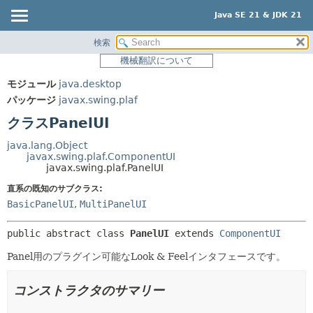
Java SE 21 & JDK 21
検索
概要
サマリー:
機械翻訳について
ネスト済
モジュール
モジュール
java.desktop
フィールド
パッケージ
パッケージ
javax.swing.plaf
コンストラクタ
クラス
クラスPanelUI
メソッド
使用
java.lang.Object
ツリー
javax.swing.plaf.ComponentUI
詳細:
javax.swing.plaf.PanelUI
プレビュー
フィールド
直系の既知のサブクラス:
新規
コンストラクタ
BasicPanelUI
,
MultiPanelUI
非推奨
メソッド
public abstract class 
PanelUI
extends 
ComponentUI
索引
Panel用のプラグイン可能なLook & Feelインタフェースです。
ヘルプ
コンストラクタのサマリー