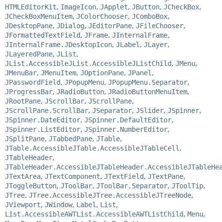
HTMLEditorKit
,
ImageIcon
,
JApplet
,
JButton
,
JCheckBox
,
JCheckBoxMenuItem
,
JColorChooser
,
JComboBox
,
JDesktopPane
,
JDialog
,
JEditorPane
,
JFileChooser
,
JFormattedTextField
,
JFrame
,
JInternalFrame
,
JInternalFrame.JDesktopIcon
,
JLabel
,
JLayer
,
JLayeredPane
,
JList
,
JList.AccessibleJList.AccessibleJListChild
,
JMenu
,
JMenuBar
,
JMenuItem
,
JOptionPane
,
JPanel
,
JPasswordField
,
JPopupMenu
,
JPopupMenu.Separator
,
JProgressBar
,
JRadioButton
,
JRadioButtonMenuItem
,
JRootPane
,
JScrollBar
,
JScrollPane
,
JScrollPane.ScrollBar
,
JSeparator
,
JSlider
,
JSpinner
,
JSpinner.DateEditor
,
JSpinner.DefaultEditor
,
JSpinner.ListEditor
,
JSpinner.NumberEditor
,
JSplitPane
,
JTabbedPane
,
JTable
,
JTable.AccessibleJTable.AccessibleJTableCell
,
JTableHeader
,
JTableHeader.AccessibleJTableHeader.AccessibleJTableHe
JTextArea
,
JTextComponent
,
JTextField
,
JTextPane
,
JToggleButton
,
JToolBar
,
JToolBar.Separator
,
JToolTip
,
JTree
,
JTree.AccessibleJTree.AccessibleJTreeNode
,
JViewport
,
JWindow
,
Label
,
List
,
List.AccessibleAWTList.AccessibleAWTListChild
,
Menu
,