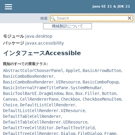
Java SE 21 & JDK 21
検索
概要
サマリー:
機械翻訳について
ネスト済
モジュール
モジュール
java.desktop
フィールド
パッケージ
パッケージ
javax.accessibility
コンストラクタ
クラス
インタフェースAccessible
メソッド
使用
既知のすべての実装クラス:
ツリー
詳細:
AbstractColorChooserPanel
,
Applet
,
BasicArrowButton
,
プレビュー
BasicComboBoxRenderer
,
フィールド
BasicComboBoxRenderer.UIResource
,
BasicComboPopup
,
新規
コンストラクタ
BasicInternalFrameTitlePane.SystemMenuBar
,
BasicToolBarUI.DragWindow
,
Box
,
Box.Filler
,
Button
,
非推奨
メソッド
Canvas
,
CellRendererPane
,
Checkbox
,
CheckboxMenuItem
,
索引
Choice
,
DefaultListCellRenderer
,
DefaultListCellRenderer.UIResource
,
ヘルプ
DefaultTableCellRenderer
,
DefaultTableCellRenderer.UIResource
,
DefaultTreeCellEditor.DefaultTextField
,
DefaultTreeCellRenderer
,
Dialog
,
FileDialog
,
Frame
,