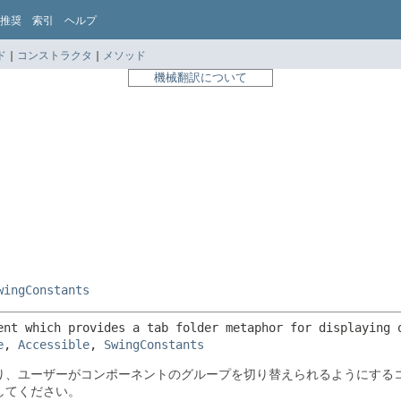
推奨
索引
ヘルプ
ド
|
コンストラクタ
|
メソッド
機械翻訳について
wingConstants
ent which provides a tab folder metaphor for displaying 
e
, 
Accessible
, 
SwingConstants
り、ユーザーがコンポーネントのグループを切り替えられるようにする
してください。