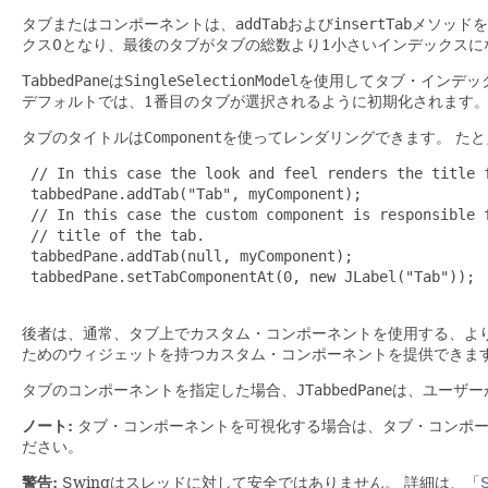
タブまたはコンポーネントは、
addTab
および
insertTab
メソッドを
クス0となり、最後のタブがタブの総数より1小さいインデックスに
TabbedPane
は
SingleSelectionModel
を使用してタブ・インデッ
デフォルトでは、1番目のタブが選択されるように初期化されます
タブのタイトルは
Component
を使ってレンダリングできます。
たと
 // In this case the look and feel renders the title f
 tabbedPane.addTab("Tab", myComponent);

 // In this case the custom component is responsible f
 // title of the tab.

 tabbedPane.addTab(null, myComponent);

 tabbedPane.setTabComponentAt(0, new JLabel("Tab"));

後者は、通常、タブ上でカスタム・コンポーネントを使用する、よ
ためのウィジェットを持つカスタム・コンポーネントを提供できま
タブのコンポーネントを指定した場合、
JTabbedPane
は、ユーザー
ノート:
タブ・コンポーネントを可視化する場合は、タブ・コンポ
ださい。
警告:
Swingはスレッドに対して安全ではありません。
詳細は、「