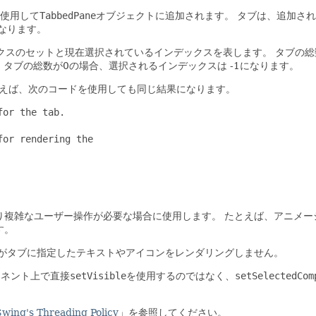
使用して
TabbedPane
オブジェクトに追加されます。
タブは、追加され
なります。
クスのセットと現在選択されているインデックスを表します。
タブの総
。
タブの総数が0の場合、選択されるインデックスは -1になります。
えば、次のコードを使用しても同じ結果になります。
or the tab.

or rendering the

り複雑なユーザー操作が必要な場合に使用します。
たとえば、アニメー
す。
がタブに指定したテキストやアイコンをレンダリングしません。
ーネント上で直接
setVisible
を使用するのではなく、
setSelectedCom
Swing's Threading Policy
」を参照してください。