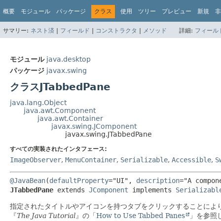
概要
モジュール
パッケージ
クラス
使用
ツリー
プレビュー
新規
非
サマリー:
ネスト済
|
フィールド
|
コンストラクタ
|
メソッド
詳細:
フィール
モジュール
java.desktop
パッケージ
javax.swing
クラスJTabbedPane
java.lang.Object
java.awt.Component
java.awt.Container
javax.swing.JComponent
javax.swing.JTabbedPane
すべての実装されたインタフェース:
ImageObserver
,
MenuContainer
,
Serializable
,
Accessible
,
S
@JavaBean
(
defaultProperty
="UI", 
description
="A compon
JTabbedPane
extends 
JComponent
 implements 
Serializabl
指定されたタイトルやアイコンを持つタブをクリックすることによ
『
The Java Tutorial
』の「
How to Use Tabbed Panes
」を参照