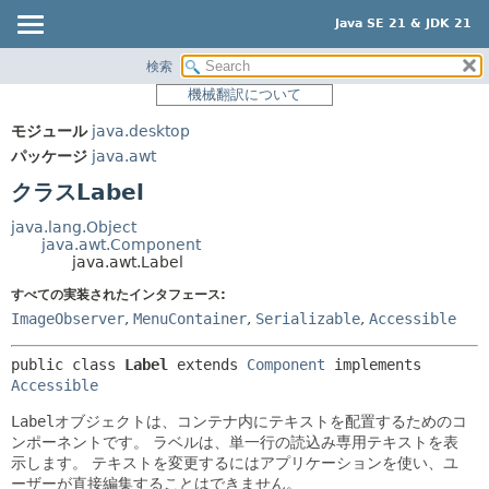
Java SE 21 & JDK 21
検索
概要
サマリー:
機械翻訳について
ネスト済
モジュール
モジュール
java.desktop
フィールド
パッケージ
パッケージ
java.awt
コンストラクタ
クラス
クラスLabel
メソッド
使用
java.lang.Object
ツリー
java.awt.Component
詳細:
java.awt.Label
プレビュー
フィールド
すべての実装されたインタフェース:
新規
コンストラクタ
ImageObserver
,
MenuContainer
,
Serializable
,
Accessible
非推奨
メソッド
public class 
Label
extends 
Component
 implements 
索引
Accessible
ヘルプ
Label
オブジェクトは、コンテナ内にテキストを配置するためのコ
ンポーネントです。
ラベルは、単一行の読込み専用テキストを表
示します。
テキストを変更するにはアプリケーションを使い、ユ
ーザーが直接編集することはできません。