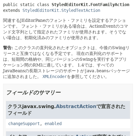
public static class 
StyledEditorKit.FontFamilyAction
extends 
StyledEditorKit.StyledTextAction
関連するJEditorPaneのフォント・ファミリを設定するアクショ
ンです。
フォント・ファミリがある場合は、ActionEventのコマ
ンド文字列として指定されたファミリが使用されます。そうでな
い場合は、初期化済みのファミリが使用されます。
警告:
このクラスの直列化されたオブジェクトは、今後のSwingリ
リースと互換ではなくなる予定です。
現在の直列化のサポート
は、短期間の格納や、同じバージョンのSwingを実行するアプリ
ケーション間のRMIに適しています。
1.4では、すべての
JavaBeansの長期ストレージのサポートが
java.beans
パッケージ
に追加されました。
XMLEncoder
を参照してください。
フィールドのサマリー
クラスjavax.swing.
AbstractAction
で宣言された
フィールド
changeSupport
,
enabled