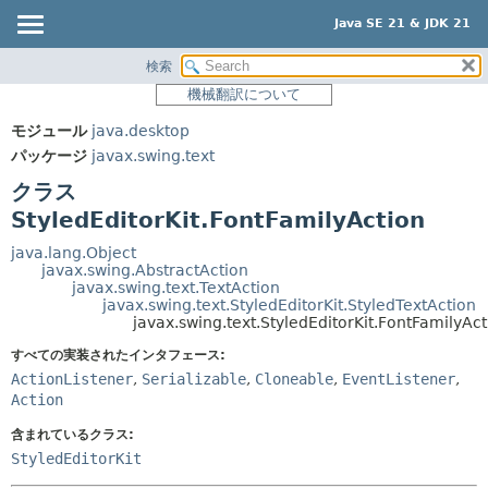
Java SE 21 & JDK 21
検索
概要
サマリー:
機械翻訳について
ネスト済
モジュール
モジュール
java.desktop
フィールド
パッケージ
パッケージ
javax.swing.text
コンストラクタ
クラス
クラス
メソッド
使用
StyledEditorKit.FontFamilyAction
ツリー
詳細:
java.lang.Object
javax.swing.AbstractAction
プレビュー
フィールド
javax.swing.text.TextAction
javax.swing.text.StyledEditorKit.StyledTextAction
新規
コンストラクタ
javax.swing.text.StyledEditorKit.FontFamilyAct
非推奨
メソッド
すべての実装されたインタフェース:
索引
ActionListener
,
Serializable
,
Cloneable
,
EventListener
,
Action
ヘルプ
含まれているクラス:
StyledEditorKit