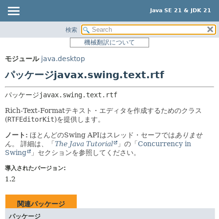
Java SE 21 & JDK 21
検索
概要
パッケージ:
機械翻訳について
説明
モジュール
モジュール
java.desktop
関連パッケージ
パッケージ
パッケージjavax.swing.text.rtf
クラスとインタフェース
クラス
使用
パッケージ
javax.swing.text.rtf
ツリー
Rich-Text-Formatテキスト・エディタを作成するためのクラス
(
RTFEditorKit
)を提供します。
プレビュー
ノート:
ほとんどのSwing APIはスレッド・セーフでは
ありませ
新規
ん
。
詳細は、「
The Java Tutorial
」の「
Concurrency in
Swing
」セクションを参照してください。
非推奨
索引
導入されたバージョン:
1.2
ヘルプ
関連パッケージ
パッケージ