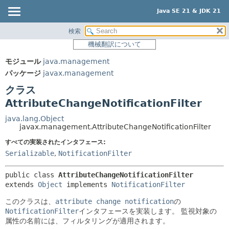
Java SE 21 & JDK 21
検索
概要
サマリー:
機械翻訳について
ネスト済
モジュール
モジュール
java.management
フィールド
パッケージ
パッケージ
javax.management
コンストラクタ
クラス
クラス
メソッド
使用
AttributeChangeNotificationFilter
ツリー
詳細:
java.lang.Object
javax.management.AttributeChangeNotificationFilter
プレビュー
フィールド
すべての実装されたインタフェース:
新規
コンストラクタ
Serializable
,
NotificationFilter
非推奨
メソッド
public class 
AttributeChangeNotificationFilter
索引
extends 
Object
 implements 
NotificationFilter
ヘルプ
このクラスは、
attribute change notification
の
NotificationFilter
インタフェースを実装します。
監視対象の
属性の名前には、フィルタリングが適用されます。