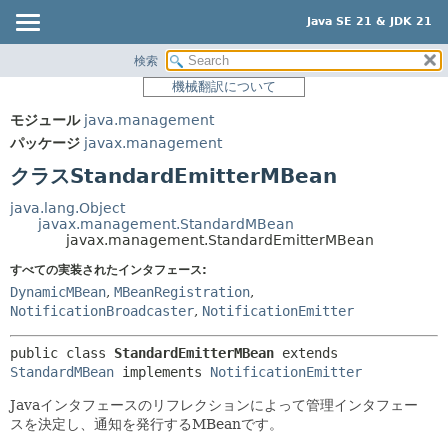
Java SE 21 & JDK 21
検索
概要
サマリー:
機械翻訳について
ネスト済
モジュール
モジュール
java.management
フィールド
パッケージ
パッケージ
javax.management
コンストラクタ
クラス
クラスStandardEmitterMBean
メソッド
使用
java.lang.Object
ツリー
javax.management.StandardMBean
詳細:
javax.management.StandardEmitterMBean
プレビュー
フィールド
すべての実装されたインタフェース:
新規
コンストラクタ
DynamicMBean
,
MBeanRegistration
,
NotificationBroadcaster
,
NotificationEmitter
非推奨
メソッド
索引
public class 
StandardEmitterMBean
extends 
StandardMBean
 implements 
NotificationEmitter
ヘルプ
Javaインタフェースのリフレクションによって管理インタフェー
スを決定し、通知を発行するMBeanです。