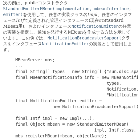
次の例は、publicコンストラクタ
StandardEmitterMBean(implementation, mbeanInterface,
emitter)
を使用して、任意の実装クラス名
Impl
、任意のインタフ
ェース
Intf
で定義された管理インタフェース(現在のStandard
MBean用)、およびインタフェース
NotificationEmitter
の任意
の実装を指定し、通知を発行するMBeanを作成する方法を示して
います。
この例では、
NotificationBroadcasterSupport
クラ
スをインタフェース
NotificationEmitter
の実装として使用しま
す。
     MBeanServer mbs;

     ...

     final String[] types = new String[] {"sun.disc.spa
     final MBeanNotificationInfo info = new MBeanNotifi
                                          types,

                                          Notification.
                                          "Notification
     final NotificationEmitter emitter =

                    new NotificationBroadcasterSupport(
     final Intf impl = new Impl(...);

     final Object mbean = new StandardEmitterMBean(

                                     impl, Intf.class, 
     mbs.registerMBean(mbean, objectName);
