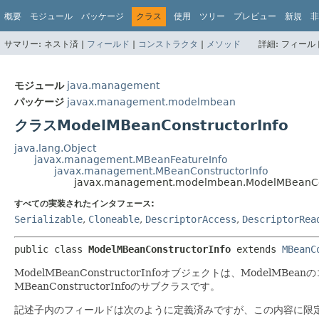
概要
モジュール
パッケージ
クラス
使用
ツリー
プレビュー
新規
非
サマリー:
ネスト済 |
フィールド
|
コンストラクタ
|
メソッド
詳細:
フィールド
モジュール
java.management
パッケージ
javax.management.modelmbean
クラスModelMBeanConstructorInfo
java.lang.Object
javax.management.MBeanFeatureInfo
javax.management.MBeanConstructorInfo
javax.management.modelmbean.ModelMBeanCon
すべての実装されたインタフェース:
Serializable
,
Cloneable
,
DescriptorAccess
,
DescriptorRea
public class 
ModelMBeanConstructorInfo
extends 
MBeanC
ModelMBeanConstructorInfoオブジェクトは、ModelMB
MBeanConstructorInfoのサブクラスです。
記述子内のフィールドは次のように定義済みですが、この内容に限