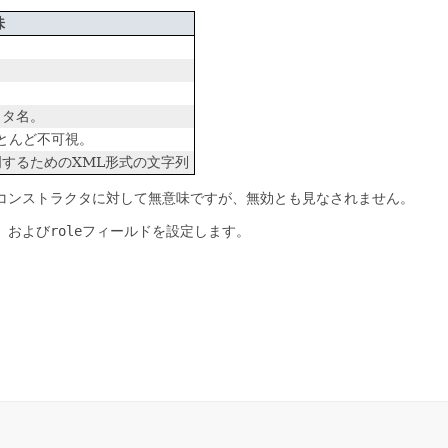
味
クタ名。
:ほとんど不可視。
するためのXML形式の文字列
コンストラクタに対して無意味ですが、無効とも見なされません。
、および
role
フィールドを設定します。
。