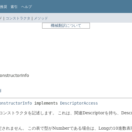
推奨
索引
ヘルプ
 |
コンストラクタ
|
メソッド
機械翻訳について
structorInfo
d
onstructorInfo
 implements 
DescriptorAccess
eanのコンストラクタを記述します。
これは、関連Descriptorを持ち、Des
定されません。
この表で型がNumberである場合は、Longの10進数表