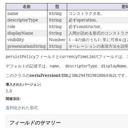
名前
型
意
name
String
コンストラクタ名。
descriptorType
String
必ずoperation。
role
String
必ずconstructor。
displayName
String
人間が読める形式のコンストラ
visibility
Number
1 - 4の値のうち1: 常に可視4
presentationString
String
オペレーションの表現方法を説明
persistPolicy
フィールドと
currencyTimeLimit
フィールドは、
デフォルトの記述子は、
name
、
descriptorType
、
displayName
このクラスの
serialVersionUID
は
3862947819818064362L
です
導入されたバージョン:
1.5
関連項目:
直列化された形式
フィールドのサマリー