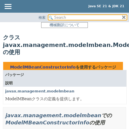
Java SE 21 & JDK 21
検索
概要
機械翻訳について
モジュール
クラス
パッケージ
javax.management.modelmbean.Mode
クラス
の使用
使用
ツリー
ModelMBeanConstructorInfo
を使用するパッケージ
プレビュー
パッケージ
新規
説明
非推奨
javax.management.modelmbean
ModelMBeanクラスの定義を提供します。
索引
ヘルプ
javax.management.modelmbean
での
ModelMBeanConstructorInfo
の使用