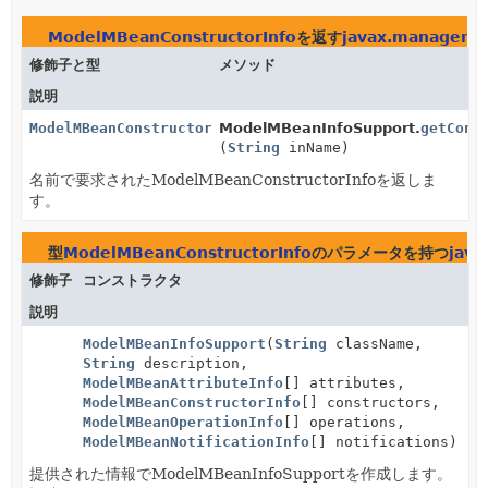
ModelMBeanConstructorInfo
を返す
javax.managem
修飾子と型
メソッド
説明
ModelMBeanConstructorInfo
ModelMBeanInfoSupport.
getCons
(
String
inName)
名前で要求されたModelMBeanConstructorInfoを返しま
す。
型
ModelMBeanConstructorInfo
のパラメータを持つ
jav
修飾子
コンストラクタ
説明
ModelMBeanInfoSupport
(
String
className,
String
description,
ModelMBeanAttributeInfo
[] attributes,
ModelMBeanConstructorInfo
[] constructors,
ModelMBeanOperationInfo
[] operations,
ModelMBeanNotificationInfo
[] notifications)
提供された情報でModelMBeanInfoSupportを作成します。