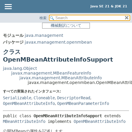
Java SE 21 & JDK 21
検索
概要
サマリー:
機械翻訳について
ネスト済
モジュール
モジュール
java.management
フィールド
パッケージ
パッケージ
javax.management.openmbean
コンストラクタ
クラス
クラス
メソッド
使用
OpenMBeanAttributeInfoSupport
ツリー
詳細:
java.lang.Object
javax.management.MBeanFeatureInfo
プレビュー
フィールド
javax.management.MBeanAttributeInfo
javax.management.openmbean.OpenMBeanAttrib
新規
コンストラクタ
すべての実装されたインタフェース:
非推奨
メソッド
Serializable
,
Cloneable
,
DescriptorRead
,
索引
OpenMBeanAttributeInfo
,
OpenMBeanParameterInfo
ヘルプ
public class 
OpenMBeanAttributeInfoSupport
extends 
MBeanAttributeInfo
 implements 
OpenMBeanAttributeInfo
公開MBeanの属性を記述します。