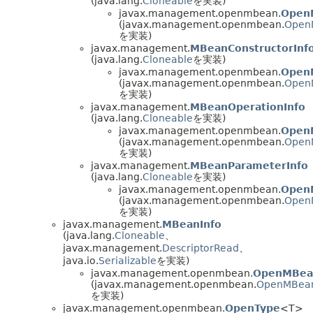
(java.lang.
Cloneable
を実装)
javax.management.openmbean.
OpenM
(javax.management.openmbean.
OpenM
を実装)
javax.management.
MBeanConstructorInf
(java.lang.
Cloneable
を実装)
javax.management.openmbean.
OpenM
(javax.management.openmbean.
Open
を実装)
javax.management.
MBeanOperationInfo
(java.lang.
Cloneable
を実装)
javax.management.openmbean.
Open
(javax.management.openmbean.
Open
を実装)
javax.management.
MBeanParameterInfo
(java.lang.
Cloneable
を実装)
javax.management.openmbean.
Open
(javax.management.openmbean.
Open
を実装)
javax.management.
MBeanInfo
(java.lang.
Cloneable
、
javax.management.
DescriptorRead
、
java.io.
Serializable
を実装)
javax.management.openmbean.
OpenMBean
(javax.management.openmbean.
OpenMBean
を実装)
javax.management.openmbean.
OpenType
<T>