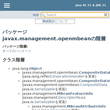
Java SE 21 & JDK 21
検索
概要
機械翻訳について
モジュール
パッケージ
パッケージ
javax.management.openmbeanの階層
クラス
パッケージ階層:
使用
すべてのパッケージ
階層ツリー
クラス階層
プレビュー
java.lang.
Object
新規
javax.management.openmbean.
CompositeDataI
(java.lang.reflect.
InvocationHandler
を実装)
非推奨
javax.management.openmbean.
CompositeData
索引
(javax.management.openmbean.
CompositeData
java.io.
Serializable
を実装)
ヘルプ
javax.management.
MBeanFeatureInfo
(javax.management.
DescriptorRead
、
java.io.
Serializable
を実装)
javax.management.
MBeanAttributeInfo