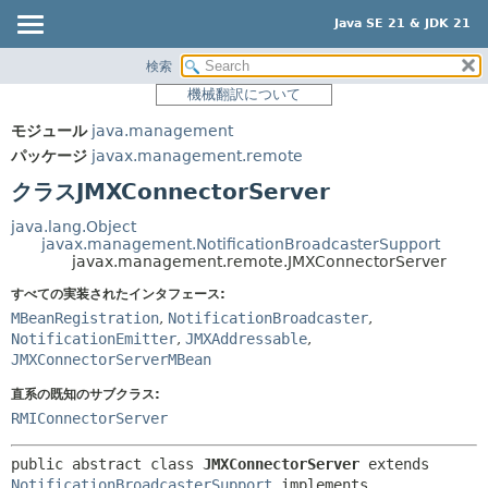
Java SE 21 & JDK 21
検索
概要
サマリー:
機械翻訳について
ネスト済
モジュール
モジュール
java.management
フィールド
パッケージ
パッケージ
javax.management.remote
コンストラクタ
クラス
クラスJMXConnectorServer
メソッド
使用
java.lang.Object
ツリー
javax.management.NotificationBroadcasterSupport
詳細:
javax.management.remote.JMXConnectorServer
プレビュー
フィールド
すべての実装されたインタフェース:
新規
コンストラクタ
MBeanRegistration
,
NotificationBroadcaster
,
NotificationEmitter
,
JMXAddressable
,
非推奨
メソッド
JMXConnectorServerMBean
索引
直系の既知のサブクラス:
ヘルプ
RMIConnectorServer
public abstract class 
JMXConnectorServer
extends 
NotificationBroadcasterSupport
 implements 