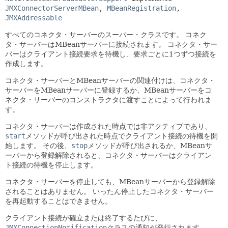
JMXConnectorServerMBean
, 
MBeanRegistration
, 
JMXAddressable
すべてのコネクタ・サーバーのスーパー・クラスです。
コネク
タ・サーバーはMBeanサーバーに接続されます。
コネクタ・サー
バーはクライアント接続要求を待機し、要求ごとに1つずつ接続を
作成します。
コネクタ・サーバーとMBeanサーバーの関連付けは、コネクタ・
サーバーをMBeanサーバーに登録するか、MBeanサーバーをコ
ネクタ・サーバーのコンストラクタに渡すことによって行われま
す。
コネクタ・サーバーは作成された時点では非アクティブであり、
start
メソッドが呼び出された時点でクライアント接続の待機を開
始します。
その後、
stop
メソッドが呼び出されるか、MBeanサ
ーバーから登録解除されると、コネクタ・サーバーはクライアン
ト接続の待機を停止します。
コネクタ・サーバーを停止しても、MBeanサーバーから登録解除
されることはありません。
いったん停止したコネクタ・サーバー
を再起動することはできません。
クライアント接続が確立または終了するたびに、
JMXConnectionNotification
クラスの通知が発行されます。