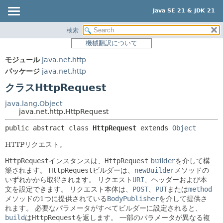
Java SE 21 & JDK 21
検索
概要
サマリー:
機械翻訳について
ネスト済
モジュール
モジュール
java.net.http
フィールド
パッケージ
パッケージ
java.net.http
コンストラクタ
クラス
クラスHttpRequest
メソッド
使用
java.lang.Object
ツリー
java.net.http.HttpRequest
詳細:
プレビュー
フィールド
public abstract class 
HttpRequest
extends 
Object
新規
コンストラクタ
HTTPリクエスト。
非推奨
メソッド
HttpRequest
インスタンスは、
HttpRequest
builder
を介して構
築されます。
HttpRequest
ビルダーは、
newBuilder
メソッドの
索引
いずれかから取得されます。
リクエスト
URI
、ヘッダーおよび本
ヘルプ
文を設定できます。
リクエスト本体は、
POST
、
PUT
または
method
メソッドの1つに提供されている
BodyPublisher
を介して提供さ
れます。
必要なパラメータがすべてビルダーに設定されると、
build
は
HttpRequest
を返します。
一部のパラメータが異なる複