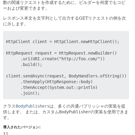
数の関連リクエストを作成するために、ビルダーを何度でもコピ
ーおよび変更できます。
レスポンス本文を文字列として出力するGETリクエストの例を次
に示します。
HttpClient client = HttpClient.newHttpClient();

HttpRequest request = HttpRequest.newBuilder()

      .uri(URI.create("http://foo.com/"))

      .build();

client.sendAsync(request, BodyHandlers.ofString())

      .thenApply(HttpResponse::body)

      .thenAccept(System.out::println)

      .join();
クラス
BodyPublishers
は、多くの共通パブリッシャの実装を提
供します。
または、カスタム
BodyPublisher
の実装を使用できま
す。
導入されたバージョン:
11