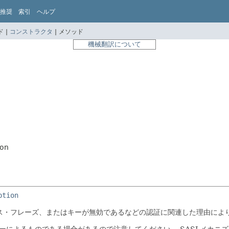
推奨
索引
ヘルプ
 |
コンストラクタ
|
メソッド
機械翻訳について
ion
ption
パス・フレーズ、またはキーが無効であるなどの認証に関連した理由により
が認証エラーによるものである場合があるので注意してください。
SASLメカニ