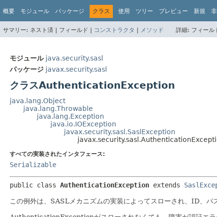
概要
モジュール
パッケージ
クラス
使用
ツリー
プレビュー
新規
非
サマリー:
ネスト済 |
フィールド |
コンストラクタ
|
メソッド
詳細:
フィールド
モジュール
java.security.sasl
パッケージ
javax.security.sasl
クラスAuthenticationException
java.lang.Object
java.lang.Throwable
java.lang.Exception
java.io.IOException
javax.security.sasl.SaslException
javax.security.sasl.AuthenticationExcept
すべての実装されたインタフェース:
Serializable
public class 
AuthenticationException
extends 
SaslExce
この例外は、SASLメカニズムの実装によってスローされ、ID、
AuthenticationExceptionがスローされなくても、障害