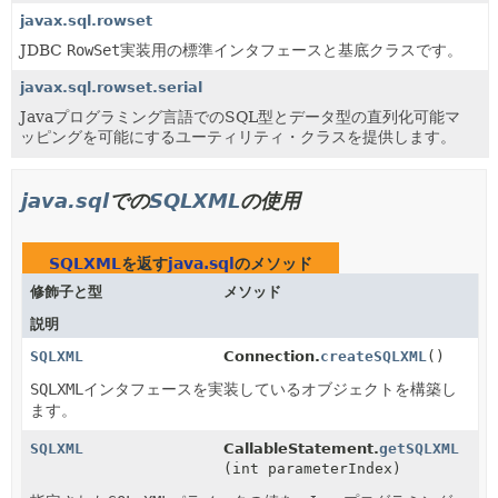
javax.sql.rowset
JDBC
RowSet
実装用の標準インタフェースと基底クラスです。
javax.sql.rowset.serial
Javaプログラミング言語でのSQL型とデータ型の直列化可能マ
ッピングを可能にするユーティリティ・クラスを提供します。
java.sql
での
SQLXML
の使用
SQLXML
を返す
java.sql
のメソッド
修飾子と型
メソッド
説明
SQLXML
Connection.
createSQLXML
()
SQLXML
インタフェースを実装しているオブジェクトを構築し
ます。
SQLXML
CallableStatement.
getSQLXML
(int parameterIndex)