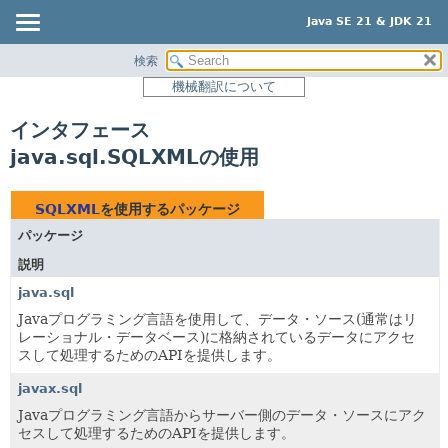
Java SE 21 & JDK 21
検索
概要
機械翻訳について
モジュール
インタフェース
パッケージ
java.sql.SQLXMLの使用
クラス
使用
SQLXML
を使用するパッケージ
ツリー
パッケージ
プレビュー
説明
新規
java.sql
非推奨
Javaプログラミング言語を使用して、データ・ソース(通常はリ
レーショナル・データベース)に格納されているデータにアクセ
索引
スして処理するためのAPIを提供します。
ヘルプ
javax.sql
Javaプログラミング言語からサーバー側のデータ・ソースにアク
セスして処理するためのAPIを提供します。