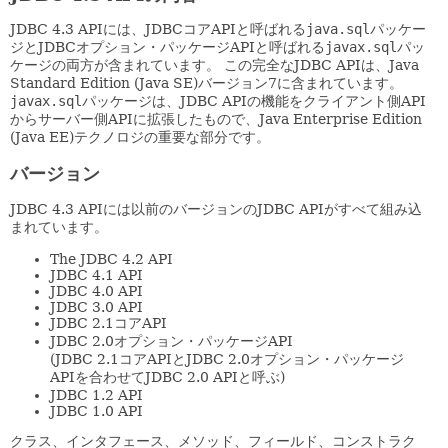
JDBC 4.3 APIには、JDBCコアAPIと呼ばれる
java.sql
パッケー
ジとJDBCオプション・パッケージAPIと呼ばれる
javax.sql
パッ
ケージの両方が含まれています。
この完全なJDBC APIは、Java
Standard Edition (Java SE)バージョン7に含まれています。
javax.sql
パッケージは、JDBC APIの機能をクライアント側API
からサーバー側APIに拡張したもので、Java Enterprise Edition
(Java EE)テクノロジの重要な部分です。
バージョン
JDBC 4.3 APIには以前のバージョンのJDBC APIがすべて組み込
まれています。
The JDBC 4.2 API
JDBC 4.1 API
JDBC 4.0 API
JDBC 3.0 API
JDBC 2.1コアAPI
JDBC 2.0オプション・パッケージAPI
(JDBC 2.1コアAPIとJDBC 2.0オプション・パッケージ
APIを合わせてJDBC 2.0 APIと呼ぶ)
JDBC 1.2 API
JDBC 1.0 API
クラス、インタフェース、メソッド、フィールド、コンストラク