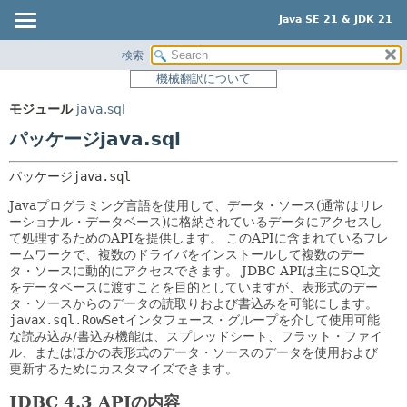
Java SE 21 & JDK 21
検索
概要
パッケージ:
機械翻訳について
説明
モジュール
モジュール
java.sql
関連パッケージ
パッケージ
パッケージjava.sql
クラスとインタフェース
クラス
使用
パッケージ
java.sql
ツリー
Javaプログラミング言語を使用して、データ・ソース(通常はリレ
ーショナル・データベース)に格納されているデータにアクセスし
プレビュー
て処理するためのAPIを提供します。
このAPIに含まれているフレ
ームワークで、複数のドライバをインストールして複数のデー
新規
タ・ソースに動的にアクセスできます。
JDBC APIは主にSQL文
非推奨
をデータベースに渡すことを目的としていますが、表形式のデー
タ・ソースからのデータの読取りおよび書込みを可能にします。
索引
javax.sql.RowSet
インタフェース・グループを介して使用可能
な読み込み/書込み機能は、スプレッドシート、フラット・ファイ
ヘルプ
ル、またはほかの表形式のデータ・ソースのデータを使用および
更新するためにカスタマイズできます。
JDBC 4.3 APIの内容