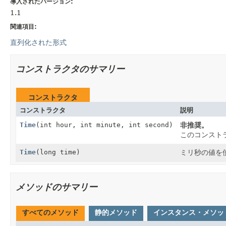
導入されたバージョン:
1.1
関連項目:
直列化された形式
コンストラクタのサマリー
コンストラクタ
コンストラクタ
説明
Time
(int hour, int minute, int second)
非推奨。
このコンスト
Time
(long time)
ミリ秒の値を
メソッドのサマリー
すべてのメソッド
静的メソッド
インスタンス・メソッ