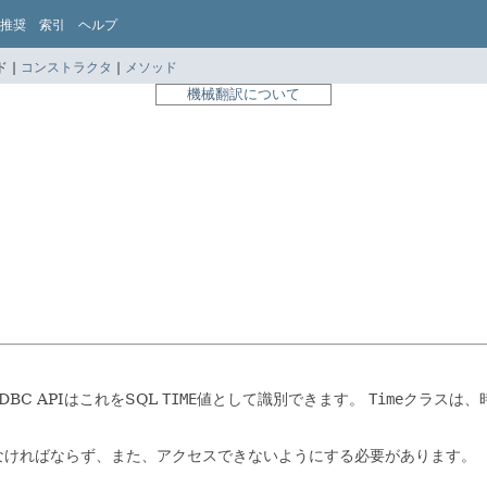
推奨
索引
ヘルプ
 |
コンストラクタ
|
メソッド
機械翻訳について
C APIはこれをSQL
TIME
値として識別できます。
Time
クラスは、
しなければならず、また、アクセスできないようにする必要があります。