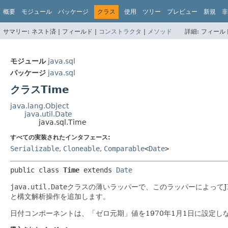
概要
モジュール
パッケージ
クラス
使用
ツリー
プレビュー
新規
非
サマリー:
ネスト済 |
フィールド |
コンストラクタ
|
メソッド
詳細:
フィールド
モジュール
java.sql
パッケージ
java.sql
クラスTime
java.lang.Object
java.util.Date
java.sql.Time
すべての実装されたインタフェース:
Serializable
,
Cloneable
,
Comparable
<
Date
>
public class 
Time
extends 
Date
java.util.Date
クラスの薄いラッパーで、このラッパーによってJDB
と構文解析操作を追加します。
日付コンポーネントは、「ゼロ元期」値を1970年1月1日に設定