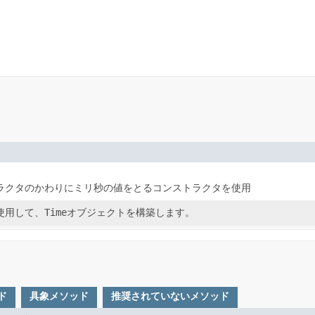
ラクタのかわりにミリ秒の値をとるコンストラクタを使用
使用して、
Time
オブジェクトを構築します。
ド
具象メソッド
推奨されていないメソッド